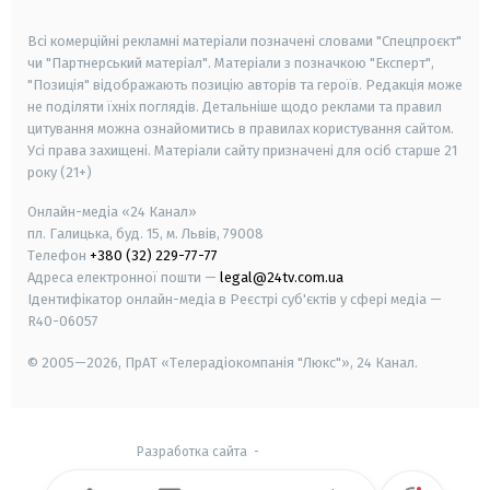
smart tv
samsung smart tv
Всі комерційні рекламні матеріали позначені словами "Спецпроєкт"
чи "Партнерський матеріал". Матеріали з позначкою "Експерт",
"Позиція" відображають позицію авторів та героїв. Редакція може
не поділяти їхніх поглядів. Детальніше щодо реклами та правил
цитування можна ознайомитись в правилах користування сайтом.
Усі права захищені.
Матеріали сайту призначені для осіб старше
21
року (21+)
Онлайн-медіа «24 Канал»
пл. Галицька, буд. 15, м. Львів, 79008
Телефон
+380 (32) 229-77-77
Адреса електронної пошти —
legal@24tv.com.ua
Ідентифікатор онлайн-медіа в Реєстрі суб'єктів у сфері медіа —
R40-06057
© 2005—2026,
ПрАТ «Телерадіокомпанія "Люкс"», 24 Канал.
Разработка сайта
-