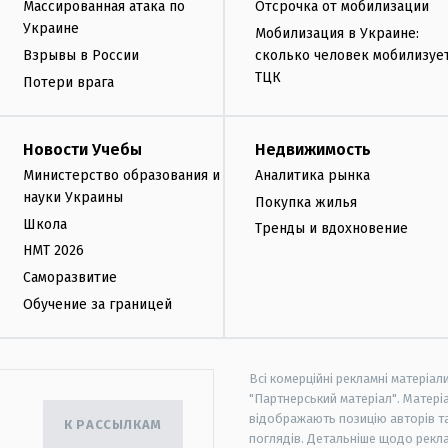
Массированная атака по
Отсрочка от мобилизации
Украине
Мобилизация в Украине:
Взрывы в России
сколько человек мобилизуе
ТЦК
Потери врага
Новости Учебы
Недвижимость
Министерство образования и
Аналитика рынка
науки Украины
Покупка жилья
Школа
Тренды и вдохновение
НМТ 2026
Саморазвитие
Обучение за границей
Всі комерційні рекламні матеріал
"Партнерський матеріал". Матеріа
відображають позицію авторів та 
К РАССЫЛКАМ
поглядів. Детальніше щодо рекл