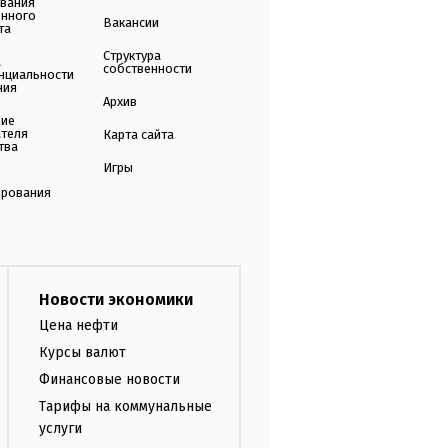
ования
енного
Вакансии
та
Структура
а
собственности
нциальности
ния
Архив
ние
ателя
Карта сайта
тва
Игры
ирования
Новости экономики
Цена нефти
Курсы валют
Финансовые новости
Тарифы на коммунальные
услуги