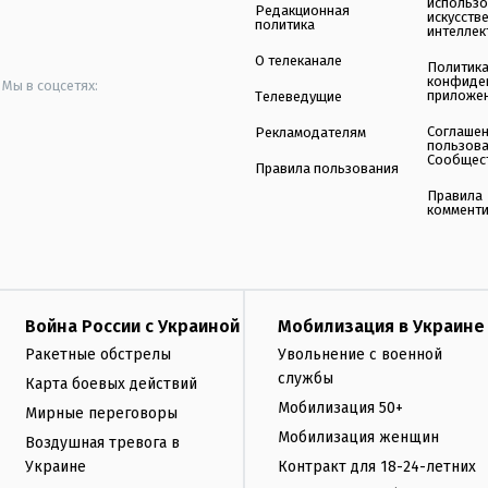
использ
Редакционная
искусств
политика
интеллек
О телеканале
Политик
конфиде
Мы в соцсетях:
приложе
Телеведущие
Соглаше
Рекламодателям
пользов
Сообщес
Правила пользования
Правила
коммент
Война России с Украиной
Мобилизация в Украине
Ракетные обстрелы
Увольнение с военной
службы
Карта боевых действий
Мобилизация 50+
Мирные переговоры
Мобилизация женщин
Воздушная тревога в
Украине
Контракт для 18-24-летних