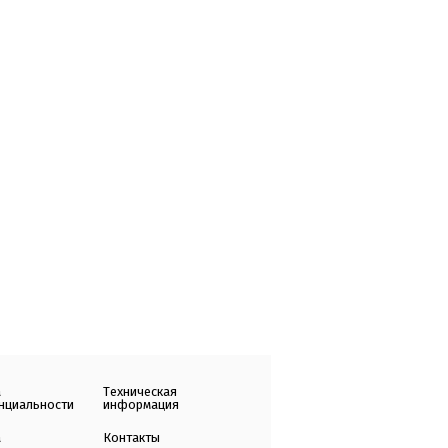
а
Техническая
нциальности
информация
а
Контакты