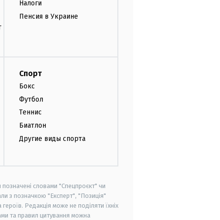
Налоги
Пенсия в Украине
т
Спорт
Бокс
Футбол
Теннис
Биатлон
Другие виды спорта
и позначені словами "Спецпроєкт" чи
ли з позначкою "Експерт", "Позиція"
героїв. Редакція може не поділяти їхніх
ами та правил цитування можна