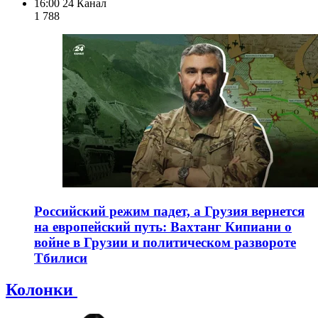
16:00
24 Канал
1 788
Российский режим падет, а Грузия вернется
на европейский путь: Вахтанг Кипиани о
войне в Грузии и политическом развороте
Тбилиси
Колонки