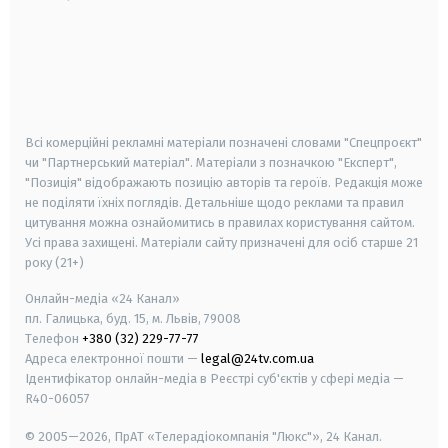
android
apple
smart tv
samsung smart tv
Всі комерційні рекламні матеріали позначені словами "Спецпроєкт"
чи "Партнерський матеріал". Матеріали з позначкою "Експерт",
"Позиція" відображають позицію авторів та героїв. Редакція може
не поділяти їхніх поглядів. Детальніше щодо реклами та правил
цитування можна ознайомитись в правилах користування сайтом.
Усі права захищені.
Матеріали сайту призначені для осіб старше
21
року (21+)
Онлайн-медіа «24 Канал»
пл. Галицька, буд. 15, м. Львів, 79008
Телефон
+380 (32) 229-77-77
Адреса електронної пошти —
legal@24tv.com.ua
Ідентифікатор онлайн-медіа в Реєстрі суб'єктів у сфері медіа —
R40-06057
© 2005—2026,
ПрАТ «Телерадіокомпанія "Люкс"», 24 Канал.