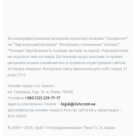
android
apple
smart tv
samsung smart tv
Всі комерційні рекламні матеріали позначені словами "Спецпроєкт"
чи "Партнерський матеріал". Матеріали з позначкою "Експерт",
"Позиція" відображають позицію авторів та героїв. Редакція може
не поділяти їхніх поглядів. Детальніше щодо реклами та правил
цитування можна ознайомитись в правилах користування сайтом.
Усі права захищені.
Матеріали сайту призначені для осіб старше
21
року (21+)
Онлайн-медіа «24 Канал»
пл. Галицька, буд. 15, м. Львів, 79008
Телефон
+380 (32) 229-77-77
Адреса електронної пошти —
legal@24tv.com.ua
Ідентифікатор онлайн-медіа в Реєстрі суб'єктів у сфері медіа —
R40-06057
© 2005—2026,
ПрАТ «Телерадіокомпанія "Люкс"», 24 Канал.