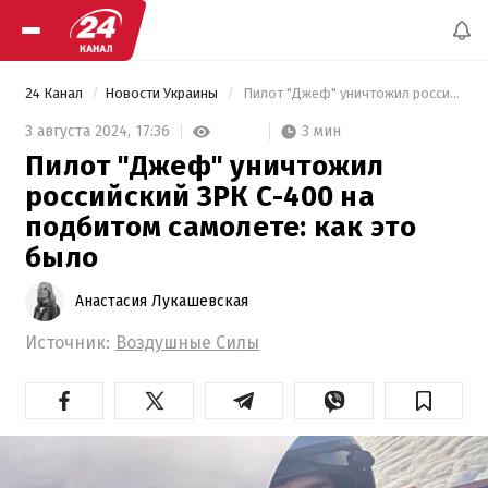
24 Канал
Новости Украины
 Пилот "Джеф" уничтожил российский ЗРК С-400 на подбитом самолете: как это было 
3 мин
3 августа 2024,
17:36
Пилот "Джеф" уничтожил
российский ЗРК С-400 на
подбитом самолете: как это
было
Анастасия Лукашевская
Источник:
Воздушные Силы