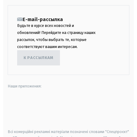
E-mail-рассылка
Будьте в курсе всех новостей и
обновлений! Перейдите на страницу наших
рассылок, чтобы выбрать те, которые
соответствуют вашим интересам.
К РАССЫЛКАМ
Наши приложения:
android
apple
smart tv
samsung smart tv
Всі комерційні рекламні матеріали позначені словами "Спецпроєкт"