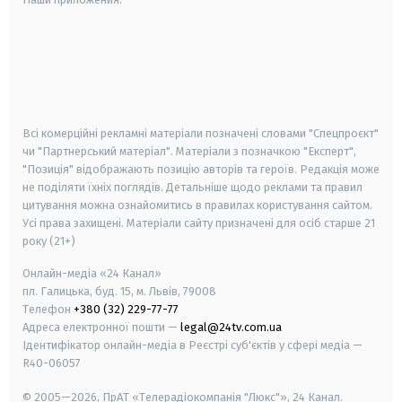
android
apple
smart tv
samsung smart tv
Всі комерційні рекламні матеріали позначені словами "Спецпроєкт"
чи "Партнерський матеріал". Матеріали з позначкою "Експерт",
"Позиція" відображають позицію авторів та героїв. Редакція може
не поділяти їхніх поглядів. Детальніше щодо реклами та правил
цитування можна ознайомитись в правилах користування сайтом.
Усі права захищені.
Матеріали сайту призначені для осіб старше
21
року (21+)
Онлайн-медіа «24 Канал»
пл. Галицька, буд. 15, м. Львів, 79008
Телефон
+380 (32) 229-77-77
Адреса електронної пошти —
legal@24tv.com.ua
Ідентифікатор онлайн-медіа в Реєстрі суб'єктів у сфері медіа —
R40-06057
© 2005—2026,
ПрАТ «Телерадіокомпанія "Люкс"», 24 Канал.