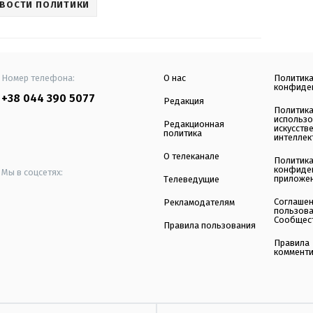
ВОСТИ ПОЛИТИКИ
Номер телефона:
О нас
Политик
конфиде
+38 044 390 5077
Редакция
Политик
использ
Редакционная
искусств
политика
интеллек
О телеканале
Политик
конфиде
Мы в соцсетях:
приложе
Телеведущие
Соглаше
Рекламодателям
пользов
Сообщес
Правила пользования
Правила
коммент