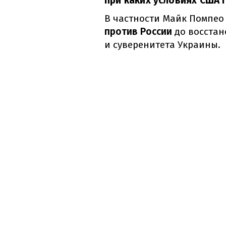
при каких условиях США 
В частности Майк Помпео
против России
до восстан
и суверенитета Украины.