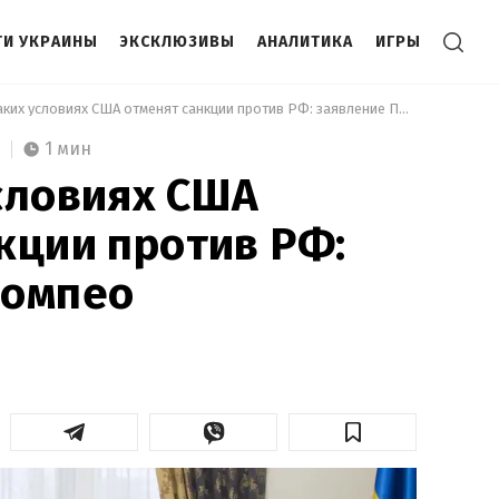
И УКРАИНЫ
ЭКСКЛЮЗИВЫ
АНАЛИТИКА
ИГРЫ
 При каких условиях США отменят санкции против РФ: заявление Помпео 
1 мин
словиях США
кции против РФ:
Помпео