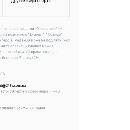
Другие виды спорта
и позначені словами "Спецпроєкт" чи
ли з позначкою "Експерт", "Позиція"
героїв. Редакція може не поділяти їхніх
ами та правил цитування можна
вання сайтом. Усі права захищені.
осіб старше
21 року (21+)
008
al@24tv.com.ua
стрі суб'єктів у сфері медіа — R40-
мпанія "Люкс"», 24 Канал.
smart tv
samsung smart tv