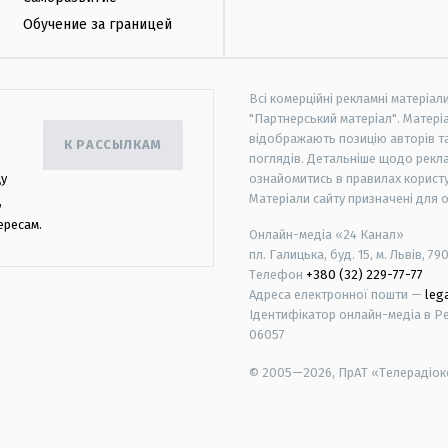
Обучение за границей
Всі комерційні рекламні матеріал
"Партнерський матеріал". Матеріа
відображають позицію авторів та 
К РАССЫЛКАМ
поглядів. Детальніше щодо рекл
цу
ознайомитись в правилах користу
Матеріали сайту призначені для 
,
ересам.
Онлайн-медіа «24 Канал»
пл. Галицька, буд. 15, м. Львів, 79
Телефон
+380 (32) 229-77-77
Адреса електронної пошти —
leg
Ідентифікатор онлайн-медіа в Реє
06057
© 2005—2026,
ПрАТ «Телерадіоко
android
apple