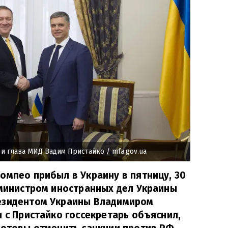
и глава МИД Вадим Пристайко
/ mfa.gov.ua
омпео прибыл в Украину в пятницу, 30
 министром иностранных дел Украины
езидентом Украины Владимиром
и с Пристайко госсекретарь объяснил,