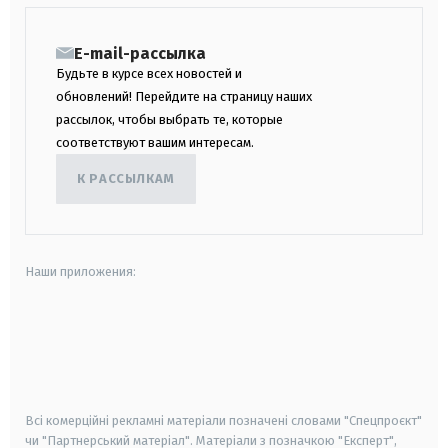
E-mail-рассылка
Будьте в курсе всех новостей и
обновлений! Перейдите на страницу наших
рассылок, чтобы выбрать те, которые
соответствуют вашим интересам.
К РАССЫЛКАМ
Наши приложения:
android
apple
smart tv
samsung smart tv
Всі комерційні рекламні матеріали позначені словами "Спецпроєкт"
чи "Партнерський матеріал". Матеріали з позначкою "Експерт",