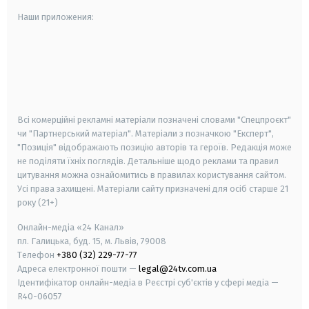
Наши приложения:
android
apple
smart tv
samsung smart tv
Всі комерційні рекламні матеріали позначені словами "Спецпроєкт"
чи "Партнерський матеріал". Матеріали з позначкою "Експерт",
"Позиція" відображають позицію авторів та героїв. Редакція може
не поділяти їхніх поглядів. Детальніше щодо реклами та правил
цитування можна ознайомитись в правилах користування сайтом.
Усі права захищені.
Матеріали сайту призначені для осіб старше
21
року (21+)
Онлайн-медіа «24 Канал»
пл. Галицька, буд. 15, м. Львів, 79008
Телефон
+380 (32) 229-77-77
Адреса електронної пошти —
legal@24tv.com.ua
Ідентифікатор онлайн-медіа в Реєстрі суб'єктів у сфері медіа —
R40-06057