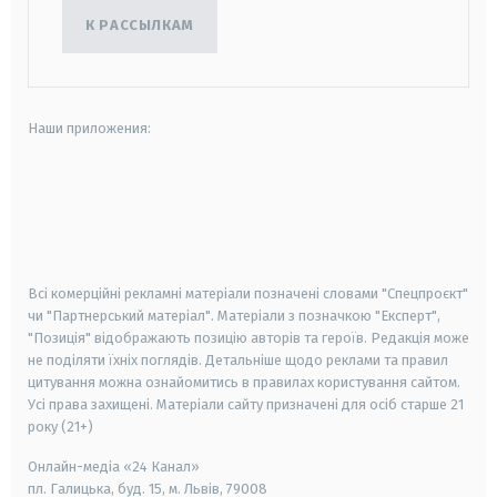
К РАССЫЛКАМ
Наши приложения:
android
apple
smart tv
samsung smart tv
Всі комерційні рекламні матеріали позначені словами "Спецпроєкт"
чи "Партнерський матеріал". Матеріали з позначкою "Експерт",
"Позиція" відображають позицію авторів та героїв. Редакція може
не поділяти їхніх поглядів. Детальніше щодо реклами та правил
цитування можна ознайомитись в правилах користування сайтом.
Усі права захищені.
Матеріали сайту призначені для осіб старше
21
року (21+)
Онлайн-медіа «24 Канал»
пл. Галицька, буд. 15, м. Львів, 79008