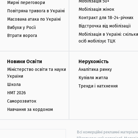
Мобілізація 50+
Мирні переговори
Мобілізація жінок
Повітряна тривога в Україні
Контракт для 18-24-річних
Масована атака по Україні
Відстрочка від мобілізації
Вибухи у Росії
Мобілізація в Україні: скільк
Втрати ворога
осіб мобілізує ТЦК
Новини Освіти
Нерухомість
Міністерство освіти та науки
Аналітика ринку
України
Купівля житла
Школа
Тренди і натхнення
НМТ 2026
Саморозвиток
Навчання за кордоном
Всі комерційні рекламні матеріал