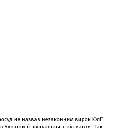
росуд не назвав незаконним вирок Юлії
 України її звільнення з-під варти. Так