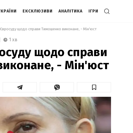
УКРАЇНИ
ЕКСКЛЮЗИВИ
АНАЛІТИКА
ІГРИ
 Євросуду щодо справи Тимошенко виконане, - Мін'юст 
1 хв
осуду щодо справи
иконане, - Мін'юст