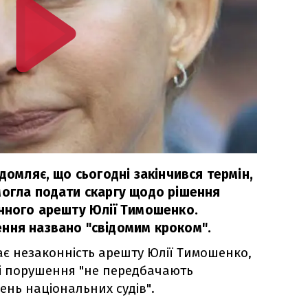
ідомляє, що сьогодні закінчився термін,
могла подати скаргу щодо рішення
онного арешту Юлії Тимошенко.
ння названо "свідомим кроком".
ає незаконність арешту Юлії Тимошенко,
ці порушення "не передбачають
ень національних судів".