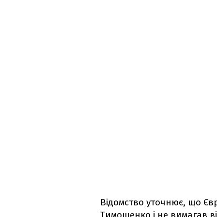
Відомство уточнює, що Єв
Тимошенко і не вимагав від