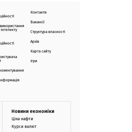
Контакти
ційності
Вакансії
 використання
 інтелекту
Структура власності
Архів
ційності
Карта сайту
ристувача
и
Ігри
коментування
 інформація
Новини економіки
Ціна нафти
Курси валют