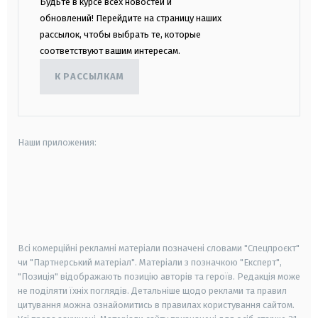
Будьте в курсе всех новостей и
обновлений! Перейдите на страницу наших
рассылок, чтобы выбрать те, которые
соответствуют вашим интересам.
К РАССЫЛКАМ
Наши приложения:
android
apple
smart tv
samsung smart tv
Всі комерційні рекламні матеріали позначені словами "Спецпроєкт"
чи "Партнерський матеріал". Матеріали з позначкою "Експерт",
"Позиція" відображають позицію авторів та героїв. Редакція може
не поділяти їхніх поглядів. Детальніше щодо реклами та правил
цитування можна ознайомитись в правилах користування сайтом.