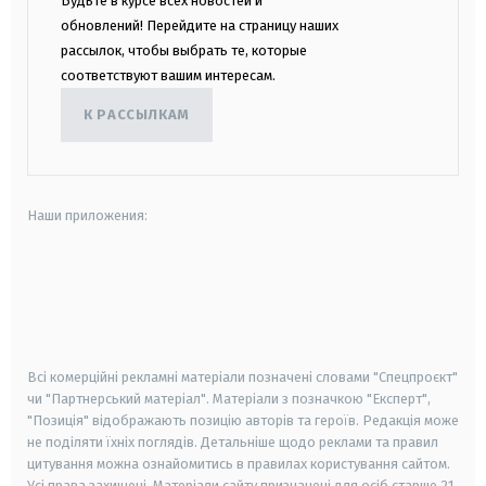
Будьте в курсе всех новостей и
обновлений! Перейдите на страницу наших
рассылок, чтобы выбрать те, которые
соответствуют вашим интересам.
К РАССЫЛКАМ
Наши приложения:
android
apple
smart tv
samsung smart tv
Всі комерційні рекламні матеріали позначені словами "Спецпроєкт"
чи "Партнерський матеріал". Матеріали з позначкою "Експерт",
"Позиція" відображають позицію авторів та героїв. Редакція може
не поділяти їхніх поглядів. Детальніше щодо реклами та правил
цитування можна ознайомитись в правилах користування сайтом.
Усі права захищені.
Матеріали сайту призначені для осіб старше
21