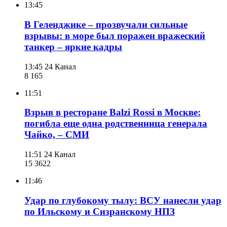
13:45
В Геленджике – прозвучали сильные
взрывы: в море был поражен вражеский
танкер – яркие кадры
13:45
24 Канал
8 165
11:51
Взрыв в ресторане Balzi Rossi в Москве:
погибла еще одна родственница генерала
Чайко, – СМИ
11:51
24 Канал
15 362
2
11:46
Удар по глубокому тылу: ВСУ нанесли удар
по Ильскому и Сизранскому НПЗ