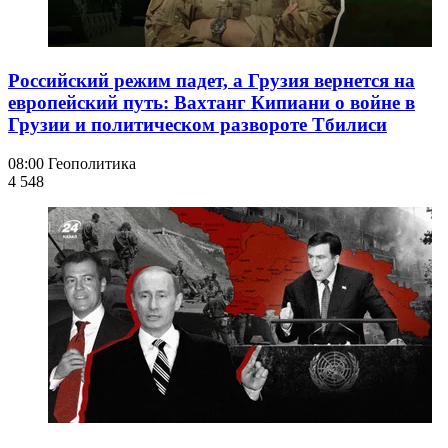
Российский режим падет, а Грузия вернется на
европейский путь: Вахтанг Кипиани о войне в
Грузии и политическом развороте Тбилиси
08:00
Геополитика
4 548