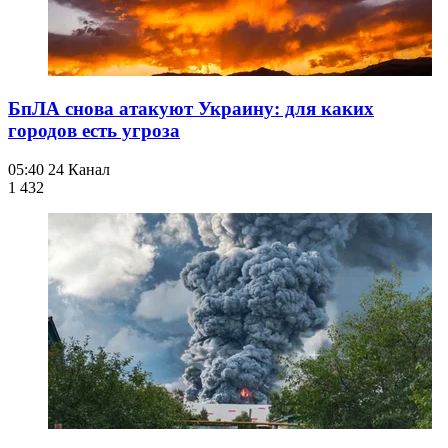
БпЛА снова атакуют Украину: для каких
городов есть угроза
05:40
24 Канал
1 432