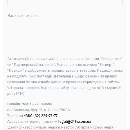
Наши приложения:
android
apple
smart tv
samsung smart tv
Всі комерційні рекламні матеріали позначені словами "Спецпроєкт"
чи "Партнерський матеріал". Матеріали з позначкою "Експерт",
"Позиція" відображають позицію авторів та героїв. Редакція може
не поділяти їхніх поглядів. Детальніше щодо реклами та правил
цитування можна ознайомитись в правилах користування сайтом.
Усі права захищені.
Матеріали сайту призначені для осіб старше
21
року (21+)
Онлайн-медіа «24 Канал»
пл. Галицька, буд. 15, м. Львів, 79008
Телефон
+380 (32) 229-77-77
Адреса електронної пошти —
legal@24tv.com.ua
Ідентифікатор онлайн-медіа в Реєстрі суб'єктів у сфері медіа —