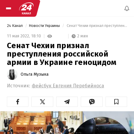
24 Канал
Новости Украины
 Сенат Чехии признал преступления российской армии в Украине геноцидом 
2 мин
11 мая 2022,
18:10
Сенат Чехии признал
преступления российской
армии в Украине геноцидом
Ольга Музыка
Источник:
фейсбук Евгения Перебийноса