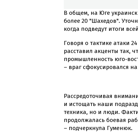
В общем, на Юге украинс
более 20 "Шахедов". Уто
когда подведут итоги все
Говоря о тактике атаки 24
расставил акценты так, ч
промышленность юго-вост
– враг сфокусировался н
Рассредоточивая внимани
и истощать наши подразде
техника, но и люди. Факт
продолжалась боевая раб
– подчеркнула Гуменюк.