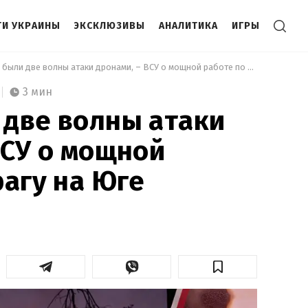
И УКРАИНЫ
ЭКСКЛЮЗИВЫ
АНАЛИТИКА
ИГРЫ
 Ночью были две волны атаки дронами, – ВСУ о мощной работе по врагу на Юге 
3 мин
две волны атаки
ВСУ о мощной
рагу на Юге