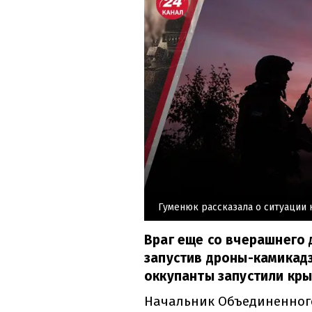
Гуменюк рассказала о ситуации 
Враг еще со вчерашнего 
запустив дроны-камикадз
оккупанты запустили кр
Начальник Объединенного