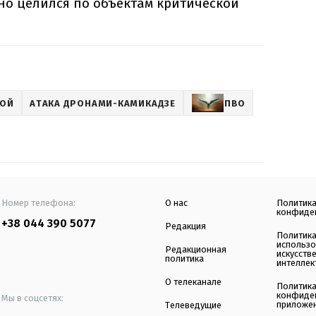
но целился по объектам критической
НОЙ
АТАКА ДРОНАМИ-КАМИКАДЗЕ
ПВО
Номер телефона:
О нас
Политик
конфиде
+38 044 390 5077
Редакция
Политик
использ
Редакционная
искусств
политика
интеллек
О телеканале
Политик
конфиде
Мы в соцсетях:
приложе
Телеведущие