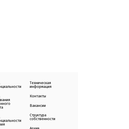
а
Техническая
нциальности
информация
а
Контакты
ования
енного
Вакансии
та
Структура
а
собственности
нциальности
ния
Архив