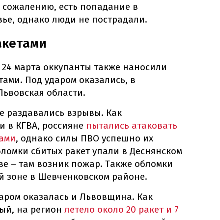
 к сожалению, есть попадание в
ье, однако люди не пострадали.
акетами
 24 марта оккупанты также наносили
ами. Под ударом оказались, в
Львовская области.
те раздавались взрывы. Как
и в КГВА, россияне
пытались атаковать
тами
, однако силы ПВО успешно их
бломки сбитых ракет упали в Деснянском
ве – там возник пожар. Также обломки
й зоне в Шевченковском районе.
аром оказалась и Львовщина. Как
ый, на регион
летело около 20 ракет и 7