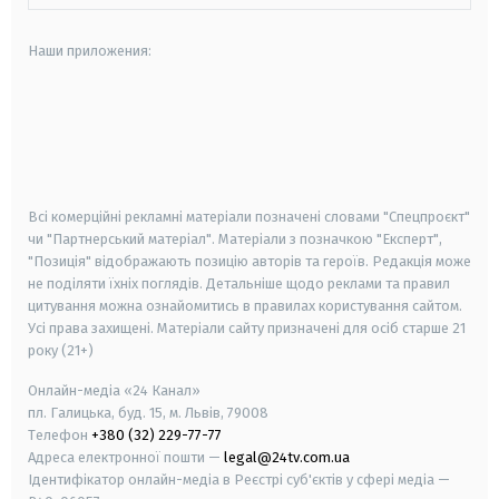
Наши приложения:
android
apple
smart tv
samsung smart tv
Всі комерційні рекламні матеріали позначені словами "Спецпроєкт"
чи "Партнерський матеріал". Матеріали з позначкою "Експерт",
"Позиція" відображають позицію авторів та героїв. Редакція може
не поділяти їхніх поглядів. Детальніше щодо реклами та правил
цитування можна ознайомитись в правилах користування сайтом.
Усі права захищені.
Матеріали сайту призначені для осіб старше
21
року (21+)
Онлайн-медіа «24 Канал»
пл. Галицька, буд. 15, м. Львів, 79008
Телефон
+380 (32) 229-77-77
Адреса електронної пошти —
legal@24tv.com.ua
Ідентифікатор онлайн-медіа в Реєстрі суб'єктів у сфері медіа —