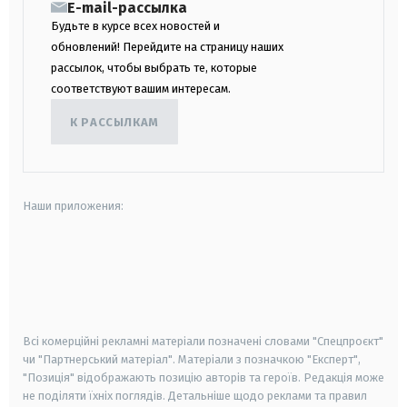
E-mail-рассылка
Будьте в курсе всех новостей и
обновлений! Перейдите на страницу наших
рассылок, чтобы выбрать те, которые
соответствуют вашим интересам.
К РАССЫЛКАМ
Наши приложения:
android
apple
smart tv
samsung smart tv
Всі комерційні рекламні матеріали позначені словами "Спецпроєкт"
чи "Партнерський матеріал". Матеріали з позначкою "Експерт",
"Позиція" відображають позицію авторів та героїв. Редакція може
не поділяти їхніх поглядів. Детальніше щодо реклами та правил