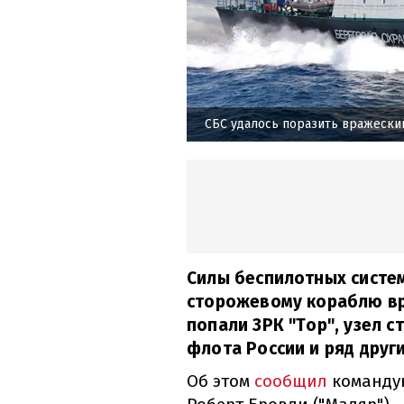
СБС удалось поразить вражески
Силы беспилотных систе
сторожевому кораблю вра
попали ЗРК "Тор", узел 
флота России и ряд друг
Об этом
сообщил
команду