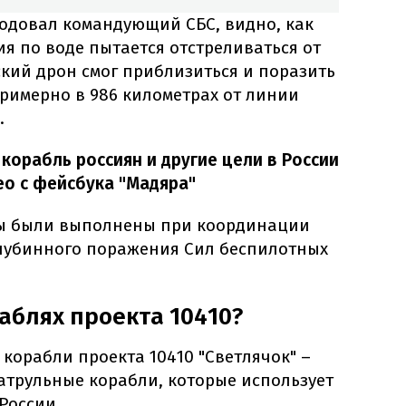
родовал командующий СБС, видно, как
я по воде пытается отстреливаться от
кий дрон смог приблизиться и поразить
римерно в 986 километрах от линии
.
орабль россиян и другие цели в России
део с фейсбука "Мадяра"
ры были выполнены при координации
лубинного поражения Сил беспилотных
раблях проекта 10410?
корабли проекта 10410 "Светлячок" –
атрульные корабли, которые использует
России.