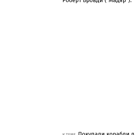
Роберт Бровди ("Мадяр").
Покупали корабли д
К ТЕМЕ