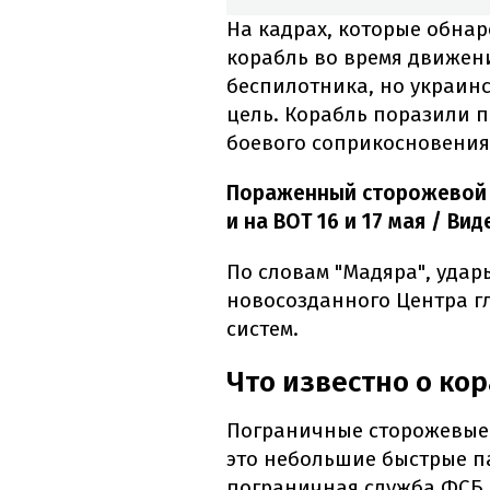
На кадрах, которые обна
корабль во время движени
беспилотника, но украинс
цель. Корабль поразили п
боевого соприкосновения
Пораженный сторожевой к
и на ВОТ 16 и 17 мая / Ви
По словам "Мадяра", уда
новосозданного Центра г
систем.
Что известно о ко
Пограничные сторожевые 
это небольшие быстрые п
пограничная служба ФСБ 