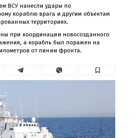
ем ВСУ нанесли удары по
ому кораблю врага и другим объектам
ированных территориях.
ены при координации новосозданного
ажения, а корабль был поражен на
километров от линии фронта.