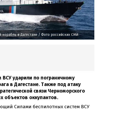
й корабль в Дагестане
/ Фото российских СМИ
м ВСУ ударили по пограничному
га в Дагестане. Также под атаку
стратегической связи Черноморского
их объектов оккупантов.
ющий Силами беспилотных систем ВСУ