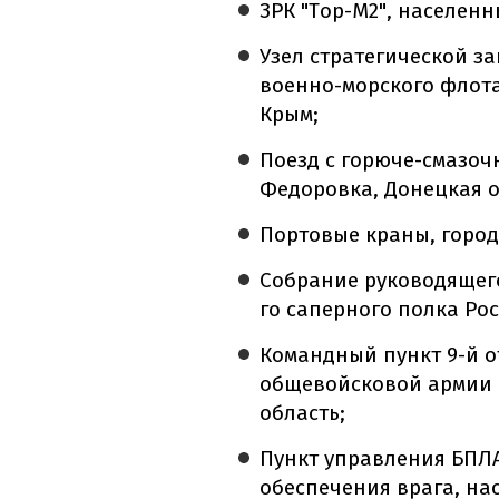
ЗРК "Тор-М2", населенн
Узел стратегической 
военно-морского флота
Крым;
Поезд с горюче-смазо
Федоровка, Донецкая о
Портовые краны, город
Собрание руководящего
го саперного полка Рос
Командный пункт 9-й о
общевойсковой армии Р
область;
Пункт управления БПЛА
обеспечения врага, на