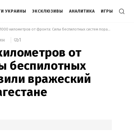
И УКРАИНЫ
ЭКСКЛЮЗИВЫ
АНАЛИТИКА
ИГРЫ
 Почти 1000 километров от фронта: Силы беспилотных систем поразили вражеский корабль в Дагестане 
1
ин
километров от
лы беспилотных
зили вражеский
агестане