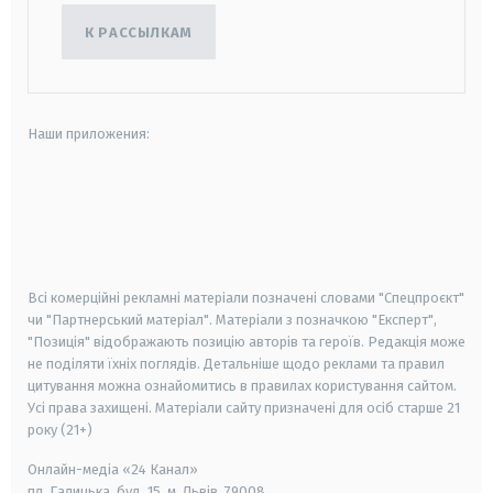
К РАССЫЛКАМ
Наши приложения:
android
apple
smart tv
samsung smart tv
Всі комерційні рекламні матеріали позначені словами "Спецпроєкт"
чи "Партнерський матеріал". Матеріали з позначкою "Експерт",
"Позиція" відображають позицію авторів та героїв. Редакція може
не поділяти їхніх поглядів. Детальніше щодо реклами та правил
цитування можна ознайомитись в правилах користування сайтом.
Усі права захищені.
Матеріали сайту призначені для осіб старше
21
року (21+)
Онлайн-медіа «24 Канал»
пл. Галицька, буд. 15, м. Львів, 79008