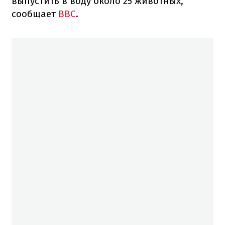
выпустить в воду около 25 животных,
сообщает
BBC
.