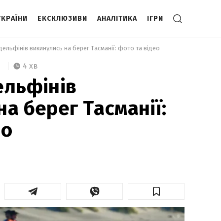
УКРАЇНИ
ЕКСКЛЮЗИВИ
АНАЛІТИКА
ІГРИ
дельфінів викинулись на берег Тасманії: фото та відео 
4 хв
ельфінів
а берег Тасманії:
ео