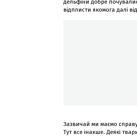
дельфіни добре почувалис
відплисти якомога далі від
Зазвичай ми маємо справу 
Тут все інакше. Деякі твар