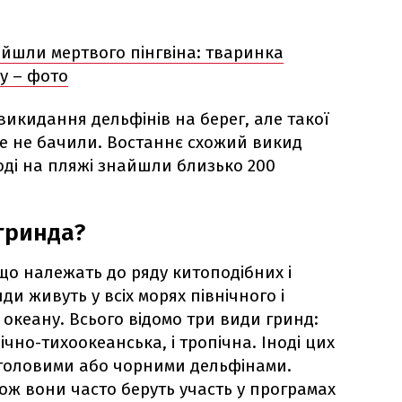
айшли мертвого пінгвіна: тваринка
у – фото
викидання дельфінів на берег, але такої
же не бачили. Востаннє схожий викид
Тоді на пляжі знайшли близько 200
 гринда?
що належать до ряду китоподібних і
и живуть у всіх морях північного і
 океану. Всього відомо три види гринд:
ічно-тихоокеанська, і тропічна. Іноді цих
головими або чорними дельфінами.
ож вони часто беруть участь у програмах