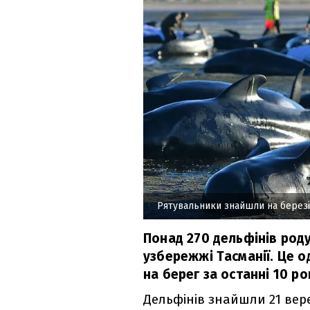
Рятувальники знайшли на березі 
Понад 270 дельфінів род
узбережжі Тасманії. Це о
на берег за останні 10 рок
Дельфінів знайшли 21 вере