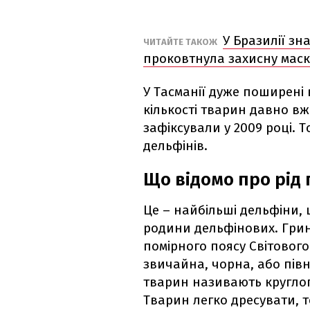
У Бразилії зн
ЧИТАЙТЕ ТАКОЖ
проковтнула захисну маск
У Тасманії дуже поширені 
кількості тварин давно в
зафіксували у 2009 році. 
дельфінів.
Що відомо про рід
Це – найбільші дельфіни, 
родини дельфінових. Гринд
помірного поясу Світового
звичайна, чорна, або півн
тварин називають кругло
Тварин легко дресувати, т