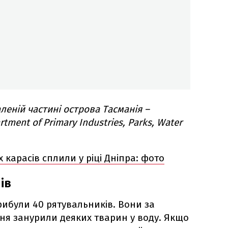
леній частині острова Тасманія –
tment of Primary Industries, Parks, Water
 карасів сплили у ріці Дніпра: фото
ів
рибули 40 рятувальників. Вони за
я занурили деяких тварин у воду. Якщо