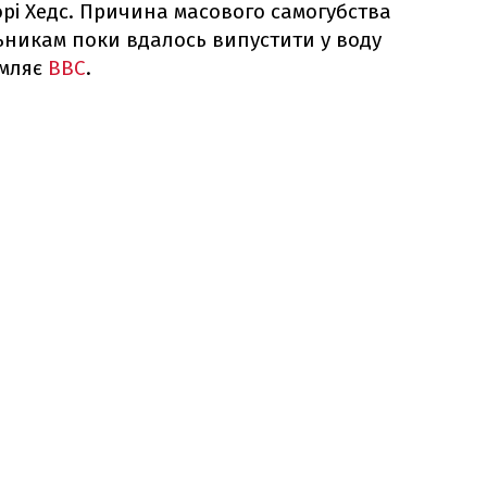
орі Хедс. Причина масового самогубства
ьникам поки вдалось випустити у воду
омляє
BBC
.