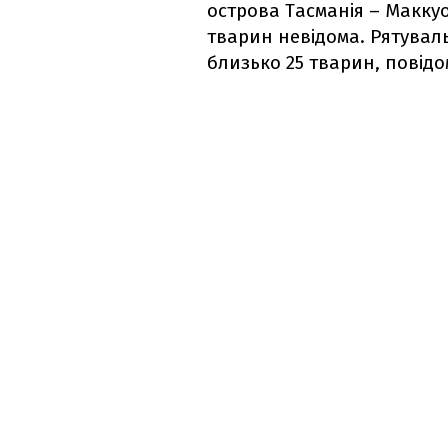
острова Тасманія – Макку
тварин невідома. Рятувал
близько 25 тварин, повід