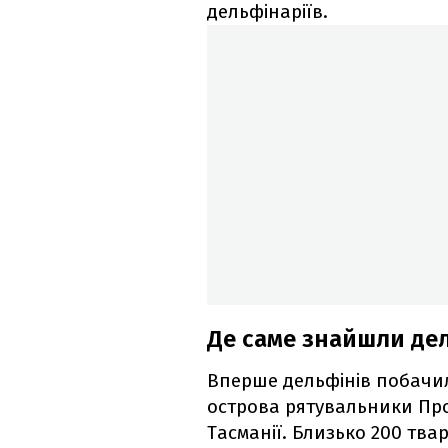
дельфінаріїв.
Де саме знайшли де
Вперше дельфінів побачил
острова рятувальники Пр
Тасманії. Близько 200 тва