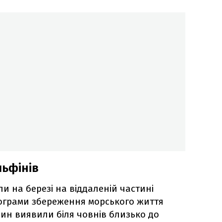
льфінів
и на березі на віддаленій частині
ограми збереження морського життя
рин виявили біля човнів близько до