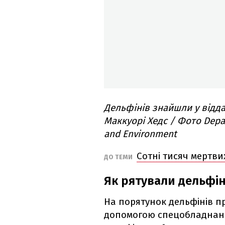
Дельфінів знайшли у відда
Маккуорі Хедс / Фото Depar
and Environment
Сотні тисяч мертвих
ДО ТЕМИ
Як рятували дельфін
На порятунок дельфінів п
допомогою спецобладнанн