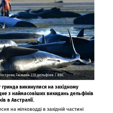
острова Тасманія 270 дельфінів
/ BBC
у гринда викинулися на західному
дне з наймасовіших викидань дельфінів
ів в Австралії.
сня на мілководді в західній частині