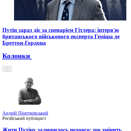
Путін зараз діє за сценарієм Гітлера: інтерв'ю
британського військового експерта Геміша де
Бреттон-Гордона
Колонки
Андрій Піонтковський
Російський публіцист
Жити Путіну залишилось недовго: що змінить