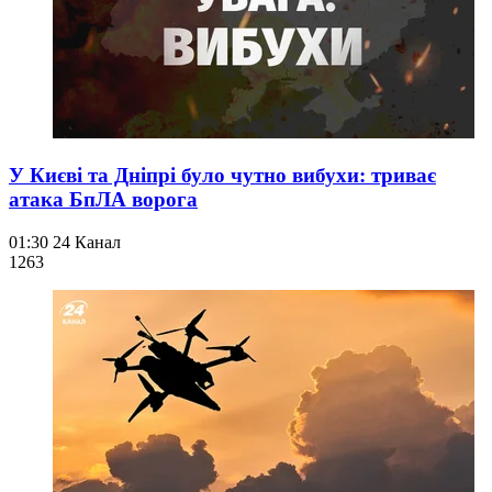
У Києві та Дніпрі було чутно вибухи: триває
атака БпЛА ворога
01:30
24 Канал
126
3