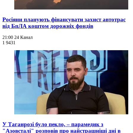
Росіяни планують фінансувати захист автотрас
від БпЛА коштом дорожніх фондів
21:00
24 Канал
1 943
1
У Таганрозі було пекло, – парамедик з
"Азовсталі" розповів про найстрашніші дні в