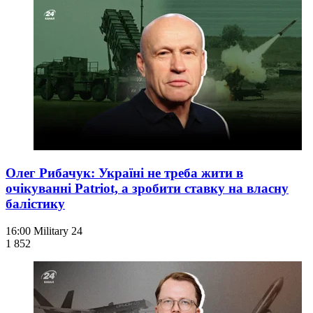
Олег Рибачук: Україні не треба жити в
очікуванні Patriot, а зробити ставку на власну
балістику
16:00
Military 24
1 852