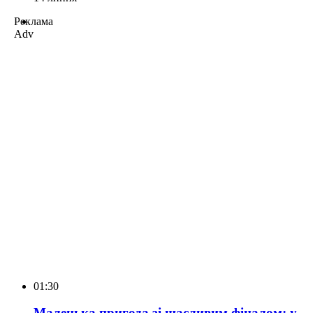
Реклама
Adv
01:30
Маленька пригода зі щасливим фіналом: у