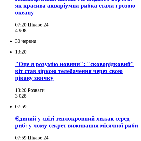
як красива акваріумна рибка стала грозою
океану
07:20
Цікаве 24
4 908
30 червня
13:20
"Оце я розумію новини": "сковорідковий"
кіт став зіркою телебачення через свою
цікаву звичку
13:20
Розваги
3 028
07:59
Єдиний у світі теплокровний хижак серед
риб: у чому секрет виживання місячної риби
07:59
Цікаве 24