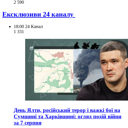
2 590
Ексклюзиви 24 каналу
18:00
24 Канал
1 331
День Ялти, російський терор і важкі бої на
Сумщині та Харківщині: огляд подій війни
за 7 серпня