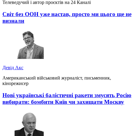
Телеведучий і автор проєктів на 24 Каналі
Світ без ООН уже настав, просто ми цього ще не
визнали
Девід Акс
Американський військовий журналіст, письменник,
кінорежисер
Нові українські балістичні ракети змусять Росію
вибирати: бомбити Київ чи захищати Москву