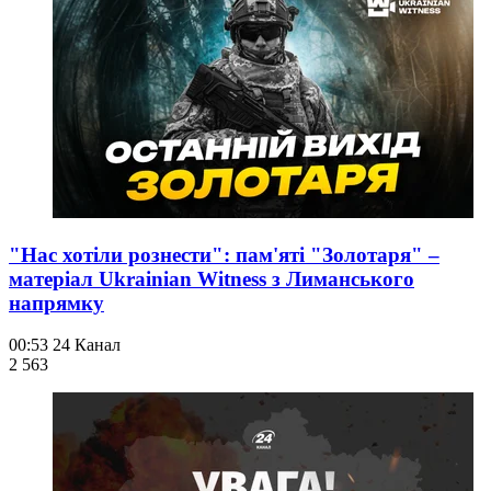
"Нас хотіли рознести": пам'яті "Золотаря" –
матеріал Ukrainian Witness з Лиманського
напрямку
00:53
24 Канал
2 563