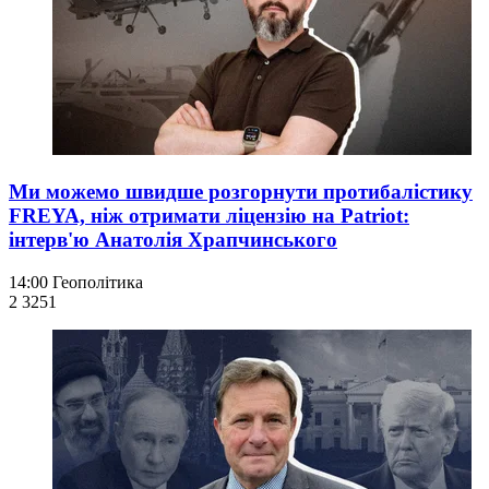
Ми можемо швидше розгорнути протибалістику
FREYA, ніж отримати ліцензію на Patriot:
інтерв'ю Анатолія Храпчинського
14:00
Геополітика
2 325
1