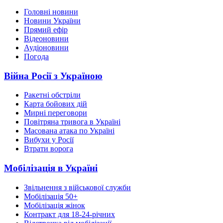
Головні новини
Новини України
Прямий ефір
Відеоновини
Аудіоновини
Погода
Війна Росії з Україною
Ракетні обстріли
Карта бойових дій
Мирні переговори
Повітряна тривога в Україні
Масована атака по Україні
Вибухи у Росії
Втрати ворога
Мобілізація в Україні
Звільнення з військової служби
Мобілізація 50+
Мобілізація жінок
Контракт для 18-24-річних