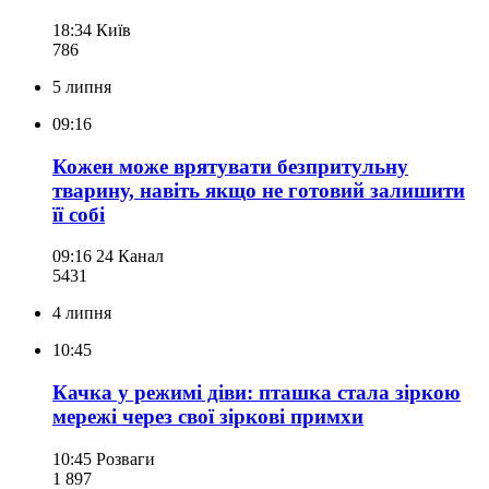
18:34
Київ
786
5 липня
09:16
Кожен може врятувати безпритульну
тварину, навіть якщо не готовий залишити
її собі
09:16
24 Канал
543
1
4 липня
10:45
Качка у режимі діви: пташка стала зіркою
мережі через свої зіркові примхи
10:45
Розваги
1 897