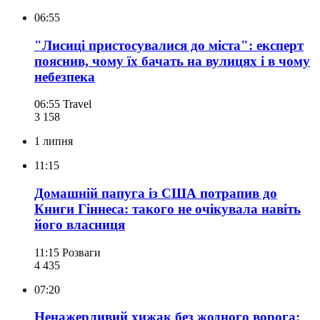
06:55
"Лисиці пристосувалися до міста": експерт
пояснив, чому їх бачать на вулицях і в чому
небезпека
06:55
Travel
3 158
1 липня
11:15
Домашній папуга із США потрапив до
Книги Гіннеса: такого не очікувала навіть
його власниця
11:15
Розваги
4 435
07:20
Ненажерливий хижак без жодного ворога: