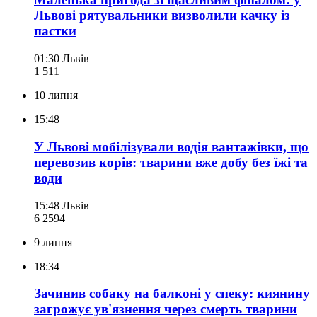
Львові рятувальники визволили качку із
пастки
01:30
Львів
1 511
10 липня
15:48
У Львові мобілізували водія вантажівки, що
перевозив корів: тварини вже добу без їжі та
води
15:48
Львів
6 259
4
9 липня
18:34
Зачинив собаку на балконі у спеку: киянину
загрожує ув'язнення через смерть тварини