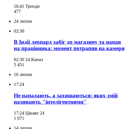
16:41
Тренди
477
24 липня
02:30
В Індії леопард забіг до магазину та напав
на працівника: момент потрапив на камери
02:30
24 Канал
5 451
16 липня
17:24
Не нападають, а захищаються: яких змій
називають "інтелігентними"
17:24
Цікаве 24
1 071
14 липня