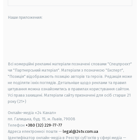
Наши приложения:
android
apple
smart tv
samsung smart tv
Всі комерційні рекламні матеріали позначені словами "Спецпроєкт"
чи "Партнерський матеріал". Матеріали з позначкою "Експерт",
"Позиція" відображають позицію авторів та героїв. Редакція може
не поділяти їхніх поглядів. Детальніше щодо реклами та правил
цитування можна ознайомитись в правилах користування сайтом.
Усі права захищені.
Матеріали сайту призначені для осіб старше
21
року (21+)
Онлайн-медіа «24 Канал»
пл. Галицька, буд. 15, м. Львів, 79008
Телефон
+380 (32) 229-77-77
Адреса електронної пошти —
legal@24tv.com.ua
Ідентифікатор онлайн-медіа в Реєстрі суб'єктів у сфері медіа —