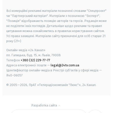
smart tv
samsung smart tv
Всі комерційні рекламні матеріали позначені словами "Спецпроєкт"
чи "Партнерський матеріал". Матеріали з позначкою "Експерт",
"Позиція" відображають позицію авторів та героїв. Редакція може
не поділяти їхніх поглядів. Детальніше щодо реклами та правил
цитування можна ознайомитись в правилах користування сайтом.
Усі права захищені.
Матеріали сайту призначені для осіб старше
21
року (21+)
Онлайн-медіа «24 Канал»
пл. Галицька, буд. 15, м. Львів, 79008
Телефон
+380 (32) 229-77-77
Адреса електронної пошти —
legal@24tv.com.ua
Ідентифікатор онлайн-медіа в Реєстрі суб'єктів у сфері медіа —
R40-06057
© 2005—2026,
ПрАТ «Телерадіокомпанія "Люкс"», 24 Канал.
Разработка сайта
-