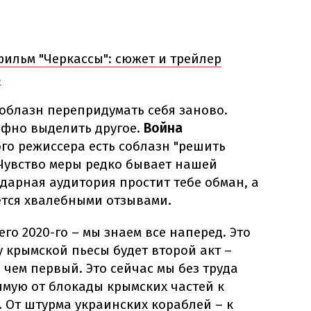
ильм "Черкассы": сюжет и трейлер
а
соблазн перепридумать себя заново.
ефно выделить другое.
Война
ого режиссера есть соблазн "решить
 Чувство меры редко бывает нашей
дарная аудитория простит тебе обман, а
ется хвалебными отзывами.
его 2020-го – мы знаем все наперед. Это
у крымской пьесы будет второй акт –
 чем первый. Это сейчас мы без труда
мую от блокады крымских частей к
 От штурма украинских кораблей – к