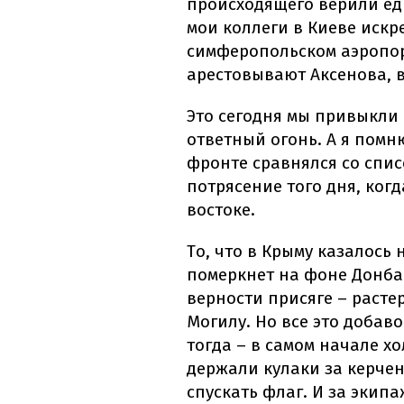
происходящего верили еди
мои коллеги в Киеве искр
симферопольском аэропор
арестовывают Аксенова, 
Это сегодня мы привыкли 
ответный огонь. А я помн
фронте сравнялся со спи
потрясение того дня, ког
востоке.
То, что в Крыму казалось
померкнет на фоне Донбас
верности присяге – растер
Могилу. Но все это добав
тогда – в самом начале х
держали кулаки за керче
спускать флаг. И за экип