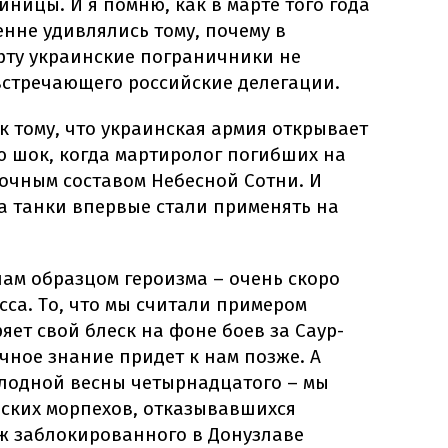
ницы. И я помню, как в марте того года
енне удивлялись тому, почему в
ту украинские пограничники не
встречающего российские делегации.
к тому, что украинская армия открывает
ю шок, когда мартиролог погибших на
сочным составом Небесной Сотни. И
да танки впервые стали применять на
 нам образцом героизма – очень скоро
са. То, что мы считали примером
яет свой блеск на фоне боев за Саур-
очное знание придет к нам позже. А
олодной весны четырнадцатого – мы
нских морпехов, отказывавшихся
аж заблокированного в Донузлаве