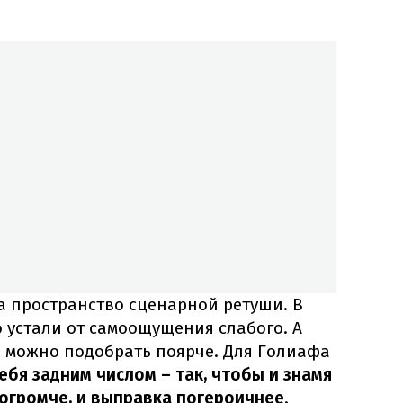
а пространство сценарной ретуши. В
 устали от самоощущения слабого. А
а можно подобрать поярче. Для Голиафа
ебя задним числом – так, чтобы и знамя
погромче, и выправка погероичнее
.