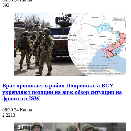
593
Враг проникает в район Покровска, а ВСУ
укрепляют позиции на юге: обзор ситуации на
фронте от ISW
06:39
24 Канал
2 221
3