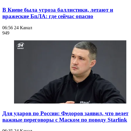
В Киеве была угроза баллистики, летают и
вражеские БпЛА: где сейчас опасно
06:56
24 Канал
949
Для ударов по России: Федоров заявил, что ведет
важные переговоры с Маском по поводу Starlink
06:35
24 Канал