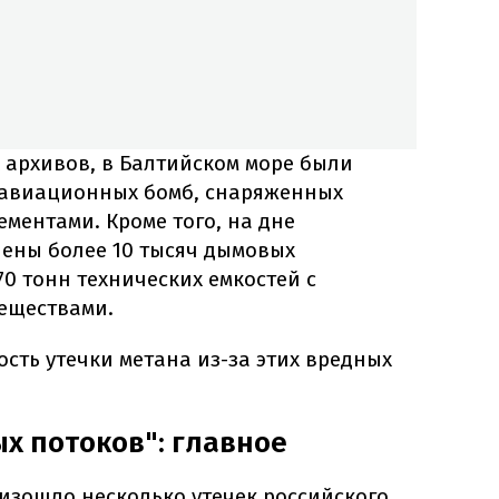
х архивов, в Балтийском море были
 авиационных бомб, снаряженных
ментами. Кроме того, на дне
нены более 10 тысяч дымовых
70 тонн технических емкостей с
еществами.
ость утечки метана из-за этих вредных
х потоков": главное
изошло несколько утечек российского