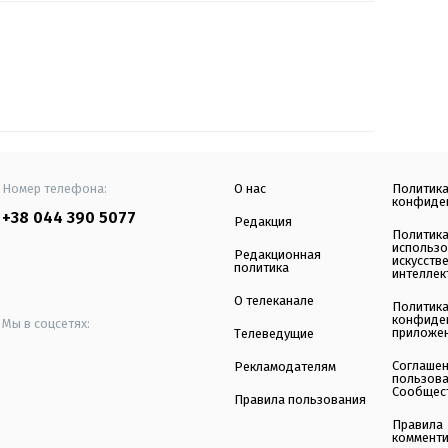
Номер телефона:
О нас
Политик
конфиде
+38 044 390 5077
Редакция
Политик
использ
Редакционная
искусств
политика
интеллек
О телеканале
Политик
конфиде
Мы в соцсетях:
приложе
Телеведущие
Соглаше
Рекламодателям
пользов
Сообщес
Правила пользования
Правила
коммент