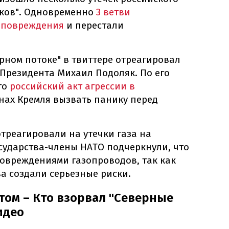
оков". Одновременно
3 ветви
 повреждения
и перестали
ерном потоке" в твиттере отреагировал
Президента Михаил Подоляк. По его
это
российский акт агрессии в
анах Кремля вызвать панику перед
отреагировали на утечки газа на
осударства-члены НАТО подчеркнули, что
овреждениями газопроводов, так как
ва создали серьезные риски.
том – Кто взорвал "Северные
идео