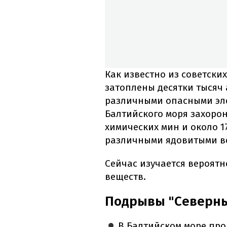
Как известно из советски
затоплены десятки тысяч
различными опасными эле
Балтийского моря захоро
химических мин и около 1
различными ядовитыми в
Сейчас изучается вероятн
веществ.
Подрывы "Северны
В Балтийском море про