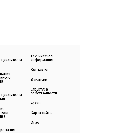
а
Техническая
нциальности
информация
а
Контакты
ования
енного
Вакансии
та
Структура
а
собственности
нциальности
ния
Архив
ние
ателя
Карта сайта
тва
Игры
ирования