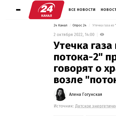
ВСЕ НОВОСТИ
НОВОСТ
24 Канал
Опрос 24
2 октября 2022,
14:00
Утечка газа
потока-2" п
говорят о х
возле "пото
Алена Гогунская
Источник:
Датское энергетиче