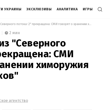
И УКРАИНЫ
ЭКСКЛЮЗИВЫ
АНАЛИТИКА
ИГРЫ
 Утечка газа из "Северного потока-2" прекращена: СМИ говорят о хранении химоружия возле "потоков" 
2 мин
 из "Северного
рекращена: СМИ
ранении химоружия
ков"
ское агентство