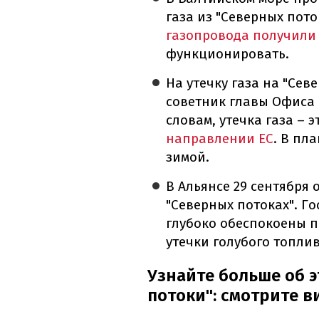
газа из "Северных пот
газопровода получили
функционировать.
На утечку газа на "Сев
советник главы Офиса 
словам, утечка газа – 
направлении ЕС
. В пл
зимой.
В Альянсе 29 сентября 
"Северных потоках". Г
глубоко обеспокоены п
утечки голубого топли
Узнайте больше об э
потоки": смотрите в