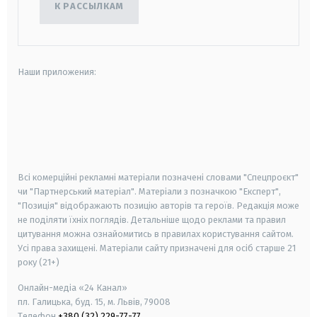
К РАССЫЛКАМ
Наши приложения:
android
apple
smart tv
samsung smart tv
Всі комерційні рекламні матеріали позначені словами "Спецпроєкт"
чи "Партнерський матеріал". Матеріали з позначкою "Експерт",
"Позиція" відображають позицію авторів та героїв. Редакція може
не поділяти їхніх поглядів. Детальніше щодо реклами та правил
цитування можна ознайомитись в правилах користування сайтом.
Усі права захищені.
Матеріали сайту призначені для осіб старше
21
року (21+)
Онлайн-медіа «24 Канал»
пл. Галицька, буд. 15, м. Львів, 79008
Телефон
+380 (32) 229-77-77