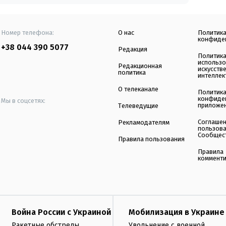
Номер телефона:
О нас
Политик
конфиде
+38 044 390 5077
Редакция
Политик
использ
Редакционная
искусств
политика
интеллек
О телеканале
Политик
конфиде
Мы в соцсетях:
приложе
Телеведущие
Соглаше
Рекламодателям
пользов
Сообщес
Правила пользования
Правила
коммент
Война России с Украиной
Мобилизация в Украине
Ракетные обстрелы
Увольнение с военной