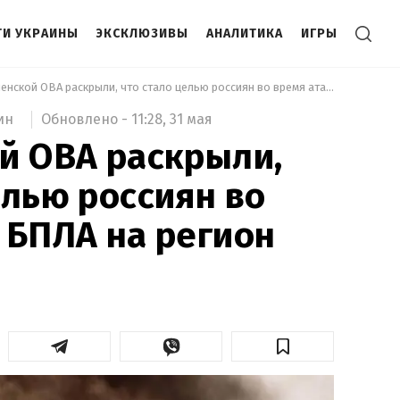
И УКРАИНЫ
ЭКСКЛЮЗИВЫ
АНАЛИТИКА
ИГРЫ
 В Ровненской ОВА раскрыли, что стало целью россиян во время атаки БПЛА на регион 
Обновлено -
11:28,
31 мая
ин
й ОВА раскрыли,
елью россиян во
 БПЛА на регион