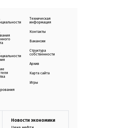
а
Техническая
нциальности
информация
а
Контакты
ования
енного
Вакансии
та
Структура
а
собственности
нциальности
ния
Архив
ние
ателя
Карта сайта
тва
Игры
ирования
Новости экономики
Цена нефти