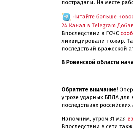
пострадали. На месте раб
Читайте больше новос
24 Канал в Telegram
Доба
Впоследствии в ГСЧС
соо
ликвидировали пожар. Т
последствий вражеской а
В Ровенской области нач
Обратите внимание!
Опера
угрозе ударных БПЛА для в
последствиях российских
Напомним, утром 31 мая
в
Впоследствии в сети так