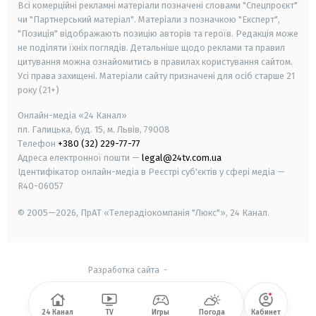
Всі комерційні рекламні матеріали позначені словами "Спецпроєкт"
чи "Партнерський матеріал". Матеріали з позначкою "Експерт",
"Позиція" відображають позицію авторів та героїв. Редакція може
не поділяти їхніх поглядів. Детальніше щодо реклами та правил
цитування можна ознайомитись в правилах користування сайтом.
Усі права захищені.
Матеріали сайту призначені для осіб старше
21
року (21+)
Онлайн-медіа «24 Канал»
пл. Галицька, буд. 15, м. Львів, 79008
Телефон
+380 (32) 229-77-77
Адреса електронної пошти —
legal@24tv.com.ua
Ідентифікатор онлайн-медіа в Реєстрі суб'єктів у сфері медіа —
R40-06057
© 2005—2026,
ПрАТ «Телерадіокомпанія "Люкс"», 24 Канал.
Разработка сайта
-
24 Канал
TV
Игры
Погода
Кабинет