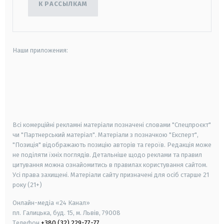
К РАССЫЛКАМ
Наши приложения:
android
apple
smart tv
samsung smart tv
Всі комерційні рекламні матеріали позначені словами "Спецпроєкт"
чи "Партнерський матеріал". Матеріали з позначкою "Експерт",
"Позиція" відображають позицію авторів та героїв. Редакція може
не поділяти їхніх поглядів. Детальніше щодо реклами та правил
цитування можна ознайомитись в правилах користування сайтом.
Усі права захищені.
Матеріали сайту призначені для осіб старше
21
року (21+)
Онлайн-медіа «24 Канал»
пл. Галицька, буд. 15, м. Львів, 79008
Телефон
+380 (32) 229-77-77