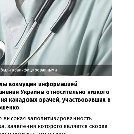
и были квалифицированными
ады возмущен информацией
анения Украины относительно низкого
ня канадских врачей, участвовавших в
ошенко.
то высокая заполитизированность
а, заявления которого является скорее
ечащими как этическим,