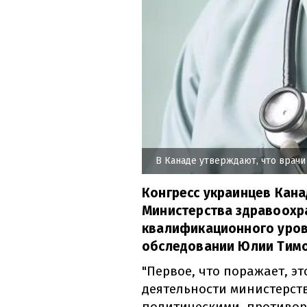
В Канаде утверждают, что врач
Конгресс украинцев Кан
Министерства здравоохр
квалификационного уров
обследовании Юлии Тим
"Первое, что поражает, э
деятельности министерств
политическими, противор