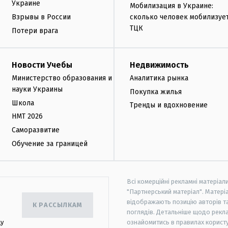
Украине
Мобилизация в Украине:
Взрывы в России
сколько человек мобилизуе
ТЦК
Потери врага
Новости Учебы
Недвижимость
Министерство образования и
Аналитика рынка
науки Украины
Покупка жилья
Школа
Тренды и вдохновение
НМТ 2026
Саморазвитие
Обучение за границей
Всі комерційні рекламні матеріал
"Партнерський матеріал". Матеріа
відображають позицію авторів та 
К РАССЫЛКАМ
поглядів. Детальніше щодо рекл
цу
ознайомитись в правилах користу