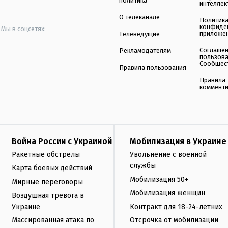
политика
интеллек
О телеканале
Политик
конфиде
Мы в соцсетях:
приложе
Телеведущие
Соглаше
Рекламодателям
пользов
Сообщес
Правила пользования
Правила
коммент
Война России с Украиной
Мобилизация в Украине
Ракетные обстрелы
Увольнение с военной
службы
Карта боевых действий
Мобилизация 50+
Мирные переговоры
Мобилизация женщин
Воздушная тревога в
Украине
Контракт для 18-24-летних
Массированная атака по
Отсрочка от мобилизации