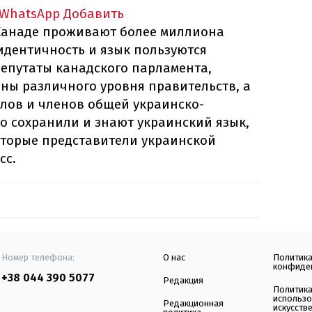
 WhatsApp
Добавить
 Канаде проживают более миллиона
идентичность и язык пользуются
депутаты канадского парламента,
ны различного уровня правительств, а
лов и членов общей украинско-
 сохранили и знают украинский язык,
оторые представители украинской
сс.
Номер телефона:
О нас
Политик
конфиде
+38 044 390 5077
Редакция
Политик
использ
Редакционная
искусств