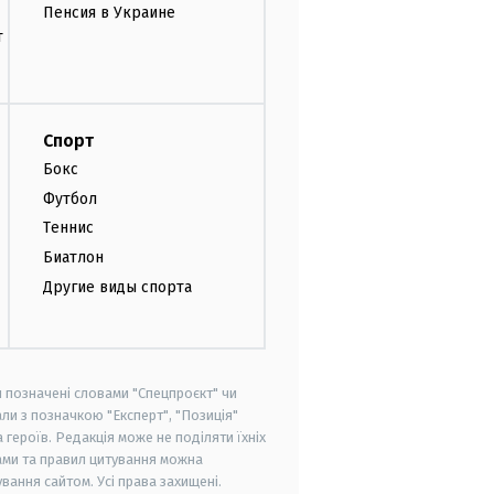
Пенсия в Украине
т
Спорт
Бокс
Футбол
Теннис
Биатлон
Другие виды спорта
и позначені словами "Спецпроєкт" чи
ли з позначкою "Експерт", "Позиція"
героїв. Редакція може не поділяти їхніх
ами та правил цитування можна
вання сайтом. Усі права захищені.