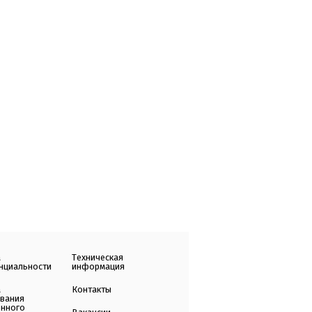
а
Техническая
нциальности
информация
а
Контакты
ования
енного