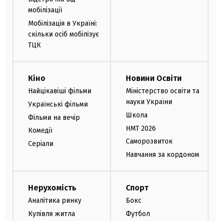
мобілізації
Мобілізація в Україні:
скільки осіб мобілізує
ТЦК
Кіно
Новини Освіти
Найцікавіші фільми
Міністерство освіти та
науки України
Українські фільми
Школа
Фільми на вечір
НМТ 2026
Комедії
Саморозвиток
Серіали
Навчання за кордоном
Нерухомість
Спорт
Аналітика ринку
Бокс
Купівля житла
Футбол