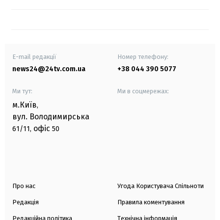
E-mail редакції
Номер телефону:
news24@24tv.com.ua
+38 044 390 5077
Ми тут:
Ми в соцмережах:
м.Київ
,
вул. Володимирська
офіс
61/11,
50
Про нас
Угода Користувача Спільноти
Редакція
Правила коментування
Редакційна політика
Технічна інформація