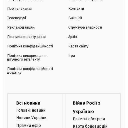
Про телеканал
Контакти
Телеведучі
Вакансії
Рекламодавцям
Структура власності
Правила користування
Архів
Політика конфіденційності
Карта сайту
Політика використання
Ігри
штучного інтелекту
Політика конфіденційності
додатку
Всі новини
Війна Росії з
Головні новини
Україною
Новини України
Ракетні обстріли
Прямий ефір
Карта бойових дій