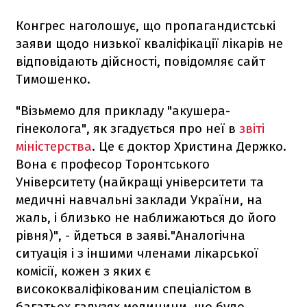
Конгрес наголошує, що пропагандистські
заяви щодо низької кваліфікації лікарів не
відповідають дійсності, повідомляє сайт
Тимошенко.
"Візьмемо для прикладу "акушера-
гінеколога", як згадується про неї в
звіті
міністерства
. Це є доктор Христина Держко.
Вона є професор Торонтського
Університету (найкращі університети та
медичні навчальні заклади України, на
жаль, і близько не наближаються до його
рівня)", - йдеться в заяві."Аналогічна
ситуація і з іншими членами лікарської
комісії, кожен з яких є
висококваліфікованим спеціалістом в
багатьох галузях медицини, що було