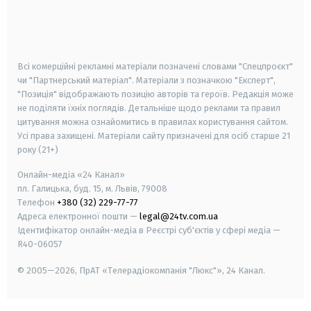
android
apple
smart tv
samsung smart tv
Всі комерційні рекламні матеріали позначені словами "Спецпроєкт"
чи "Партнерський матеріал". Матеріали з позначкою "Експерт",
"Позиція" відображають позицію авторів та героїв. Редакція може
не поділяти їхніх поглядів. Детальніше щодо реклами та правил
цитування можна ознайомитись в правилах користування сайтом.
Усі права захищені.
Матеріали сайту призначені для осіб старше
21
року (21+)
Онлайн-медіа «24 Канал»
пл. Галицька, буд. 15, м. Львів, 79008
Телефон
+380 (32) 229-77-77
Адреса електронної пошти —
legal@24tv.com.ua
Ідентифікатор онлайн-медіа в Реєстрі суб'єктів у сфері медіа —
R40-06057
© 2005—2026,
ПрАТ «Телерадіокомпанія "Люкс"», 24 Канал.