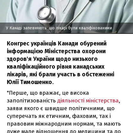
У Канаді запевняють, шо лікарі були кваліфікованими
Конгрес українців Канади обурений
інформацією Міністерства охорони
здоров'я України щодо низького
кваліфікаційного рівня канадських
лікарів, які брали участь в обстеженні
Юлії Тимошенко.
"Перше, що вражає, це висока
заполітизованість
діяльності міністерства
,
заяви якого є швидше політичними, що
суперечать як етичним, фаховим, так і
правовим міжнародним нормам, та мають
дуже мале відношення до медицини та до