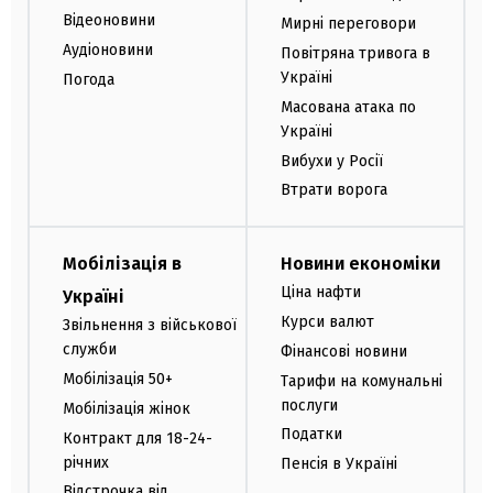
Відеоновини
Мирні переговори
Аудіоновини
Повітряна тривога в
Україні
Погода
Масована атака по
Україні
Вибухи у Росії
Втрати ворога
Мобілізація в
Новини економіки
Ціна нафти
Україні
Курси валют
Звільнення з військової
служби
Фінансові новини
Мобілізація 50+
Тарифи на комунальні
послуги
Мобілізація жінок
Податки
Контракт для 18-24-
річних
Пенсія в Україні
Відстрочка від