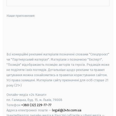
Наши приложения:
android
apple
smart tv
samsung smart tv
Всі комерційні рекламні матеріали позначені словами "Спецпроєкт"
чи "Партнерський матеріал". Матеріали з позначкою "Експерт",
"Позиція" відображають позицію авторів та героїв. Редакція може
не поділяти їхніх поглядів. Детальніше щодо реклами та правил
цитування можна ознайомитись в правилах користування сайтом.
Усі права захищені.
Матеріали сайту призначені для осіб старше
21
року (21+)
Онлайн-медіа «24 Канал»
пл. Галицька, буд. 15, м. Львів, 79008
Телефон
+380 (32) 229-77-77
Адреса електронної пошти —
legal@24tv.com.ua
Ідентифікатор онлайн-медіа в Реєстрі суб'єктів у сфері медіа —