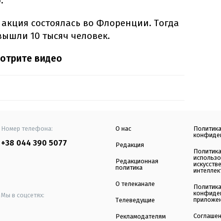
.
 акция состоялась во Флоренции. Тогда
вышли 10 тысяч человек.
мотрите видео
Номер телефона:
О нас
Политик
конфиде
+38 044 390 5077
Редакция
Политик
использ
Редакционная
искусств
политика
интеллек
О телеканале
Политик
конфиде
Мы в соцсетях:
приложе
Телеведущие
Соглаше
Рекламодателям