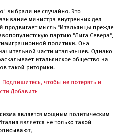
о" выбрали не случайно. Это
азывание министра внутренних дел
й продвигает мысль "Итальянцы прежде
равопопулистскую партию "Лига Севера",
нтимиграционной политики. Она
начительной части итальянцев. Однако
 раскалывает итальянское общество на
ов такой риторики.
p
Подпишитесь, чтобы не потерять и
сти
Добавить
асизма является мощным политическим
Италия является не только такой
 описывают,