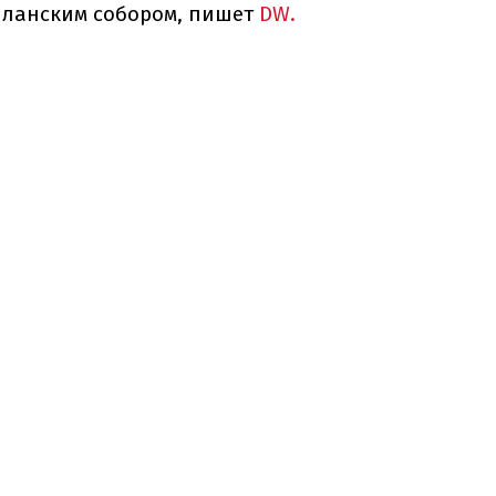
иланским собором, пишет
DW.