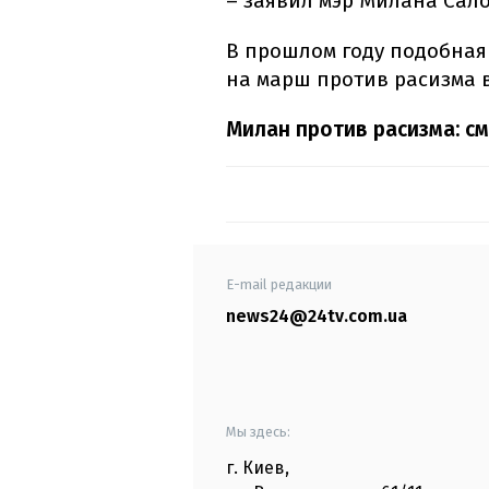
– заявил мэр Милана Сало
В прошлом году подобная
на марш против расизма 
Милан против расизма: с
E-mail редакции
news24@24tv.com.ua
Мы здесь:
г. Киев
,