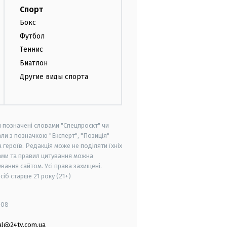
Спорт
Бокс
Футбол
Теннис
Биатлон
Другие виды спорта
и позначені словами "Спецпроєкт" чи
ли з позначкою "Експерт", "Позиція"
героїв. Редакція може не поділяти їхніх
ами та правил цитування можна
вання сайтом. Усі права захищені.
осіб старше
21 року (21+)
008
al@24tv.com.ua