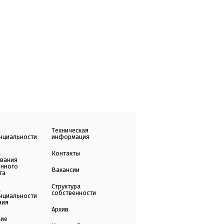
а
Техническая
нциальности
информация
а
Контакты
ования
енного
Вакансии
та
Структура
а
собственности
нциальности
ния
Архив
ние