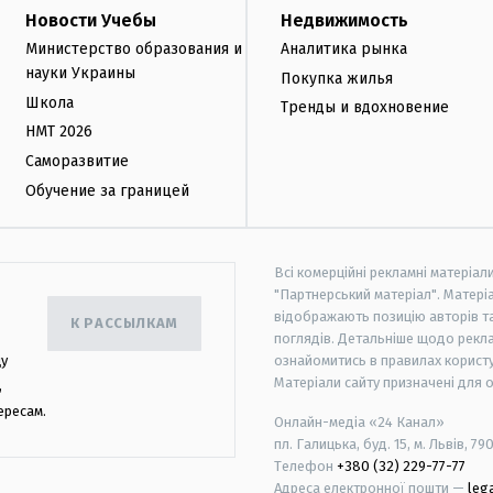
Новости Учебы
Недвижимость
Министерство образования и
Аналитика рынка
науки Украины
Покупка жилья
Школа
Тренды и вдохновение
НМТ 2026
Саморазвитие
Обучение за границей
Всі комерційні рекламні матеріал
"Партнерський матеріал". Матеріа
відображають позицію авторів та 
К РАССЫЛКАМ
поглядів. Детальніше щодо рекл
цу
ознайомитись в правилах користу
Матеріали сайту призначені для 
,
ересам.
Онлайн-медіа «24 Канал»
пл. Галицька, буд. 15, м. Львів, 79
Телефон
+380 (32) 229-77-77
Адреса електронної пошти —
leg