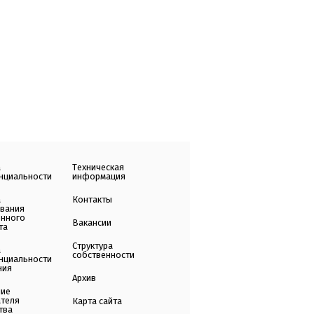
а
Техническая
нциальности
информация
а
Контакты
ования
енного
Вакансии
та
Структура
а
собственности
нциальности
ния
Архив
ние
ателя
Карта сайта
тва