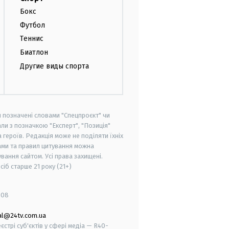
Бокс
Футбол
Теннис
Биатлон
Другие виды спорта
и позначені словами "Спецпроєкт" чи
ли з позначкою "Експерт", "Позиція"
героїв. Редакція може не поділяти їхніх
ами та правил цитування можна
вання сайтом. Усі права захищені.
осіб старше
21 року (21+)
008
al@24tv.com.ua
стрі суб'єктів у сфері медіа — R40-