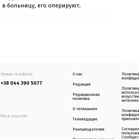
в больницу, его оперируют.
Номер телефона:
О нас
Политик
конфиде
+38 044 390 5077
Редакция
Политик
использ
Редакционная
искусств
политика
интеллек
О телеканале
Политик
конфиде
Мы в соцсетях:
приложе
Телеведущие
Соглаше
Рекламодателям
пользов
Сообщес