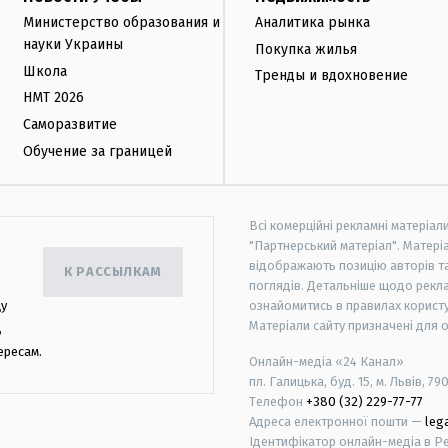
Министерство образования и
Аналитика рынка
науки Украины
Покупка жилья
Школа
Тренды и вдохновение
НМТ 2026
Саморазвитие
Обучение за границей
Всі комерційні рекламні матеріал
"Партнерський матеріал". Матеріа
відображають позицію авторів та 
К РАССЫЛКАМ
поглядів. Детальніше щодо рекл
цу
ознайомитись в правилах користу
Матеріали сайту призначені для 
,
ересам.
Онлайн-медіа «24 Канал»
пл. Галицька, буд. 15, м. Львів, 79
Телефон
+380 (32) 229-77-77
Адреса електронної пошти —
leg
Ідентифікатор онлайн-медіа в Реє