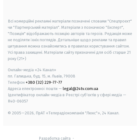
smart tv
samsung smart tv
Всі комерційні рекламні матеріали позначені словами "Спецпроєкт"
чи "Партнерський матеріал". Матеріали з позначкою "Експерт",
"Позиція" відображають позицію авторів та героїв. Редакція може
не поділяти їхніх поглядів. Детальніше щодо реклами та правил
цитування можна ознайомитись в правилах користування сайтом.
Усі права захищені.
Матеріали сайту призначені для осіб старше
21
року (21+)
Онлайн-медіа «24 Канал»
пл. Галицька, буд. 15, м. Львів, 79008
Телефон
+380 (32) 229-77-77
Адреса електронної пошти —
legal@24tv.com.ua
Ідентифікатор онлайн-медіа в Реєстрі суб'єктів у сфері медіа —
R40-06057
© 2005—2026,
ПрАТ «Телерадіокомпанія "Люкс"», 24 Канал.
Разработка сайта
-