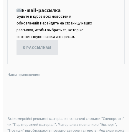
E-mail-рассылка
Будьте в курсе всех новостей и
обновлений! Перейдите на страницу наших
рассылок, чтобы выбрать те, которые
соответствуют вашим интересам.
К РАССЫЛКАМ
Наши приложения:
android
apple
smart tv
samsung smart tv
Всі комерційні рекламні матеріали позначені словами "Спецпроєкт"
чи "Партнерський матеріал". Матеріали з позначкою "Експерт",
"Позиція" відображають позицію авторів та героїв. Редакція може