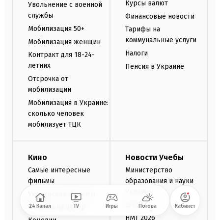
Курсы валют
Увольнение с военной
службы
Финансовые новости
Мобилизация 50+
Тарифы на
коммунальные услуги
Мобилизация женщин
Налоги
Контракт для 18-24-
летних
Пенсия в Украине
Отсрочка от
мобилизации
Мобилизация в Украине:
сколько человек
мобилизует ТЦК
Кино
Новости Учебы
Самые интересные
Министерство
фильмы
образования и науки
Украины
Украинские фильмы
Школа
Фильмы на вечер
24 Канал
TV
Игры
Погода
Кабинет
НМТ 2026