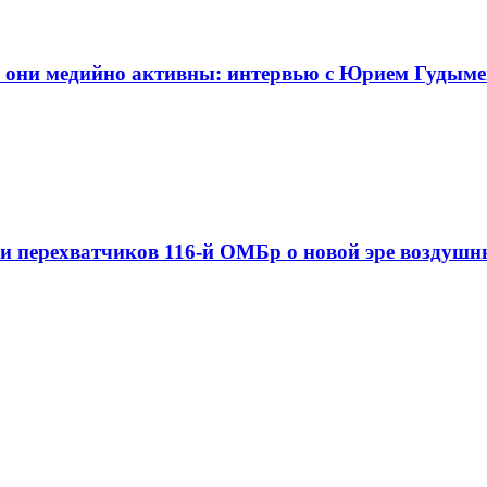
но они медийно активны: интервью с Юрием Гудым
еи перехватчиков 116-й ОМБр о новой эре воздушн