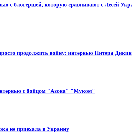
рвью с блогершей, которую сравнивают с Лесей Ук
 просто продолжить войну: интервью Питера Дикин
интервью с бойцом "Азова" "Муком"
ока не приехала в Украину