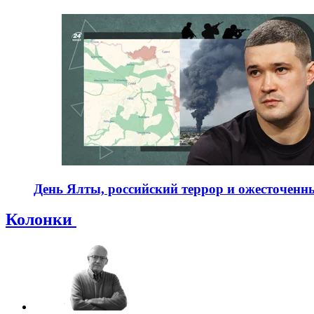
День Ялты, российский террор и ожесточенны
Колонки