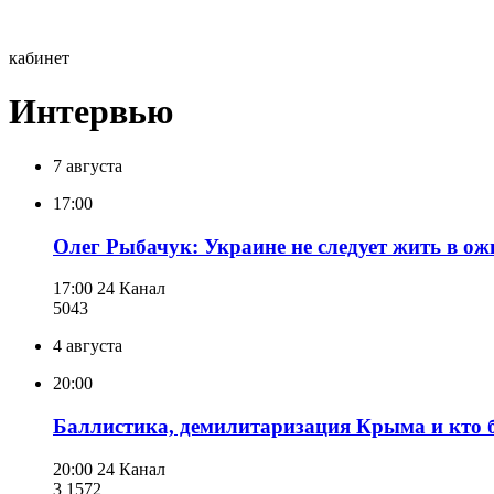
кабинет
Интервью
7 августа
17:00
Олег Рыбачук: Украине не следует жить в ож
17:00
24 Канал
504
3
4 августа
20:00
Баллистика, демилитаризация Крыма и кто б
20:00
24 Канал
3 157
2