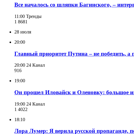
Все началось со шляпки Багинского, – инте
11:00
Тренды
1 868
1
28 июля
20:00
Главный приоритет Путина – не победить, а
20:00
24 Канал
916
19:00
Он прошел Иловайск и Оленовку: большое 
19:00
24 Канал
1 402
2
18:10
Лора Лумер: Я верила русской пропаганде, п