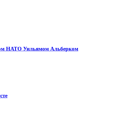
иком НАТО Уильямом Альберком
сте