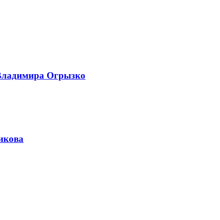
л Владимира Огрызко
сикова