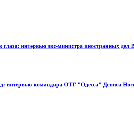
 в глаза: интервью экс-министра иностранных де
ород: интервью командира ОТГ "Одесса" Дениса Но