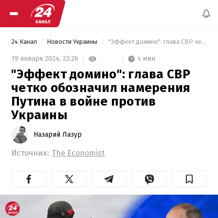
24 Канал
Новости Украины
 "Эффект домино": глава СВР четко обозначил намерения Путина в войне против Украины 
4 мин
19 января 2024,
23:26
"Эффект домино": глава СВР
четко обозначил намерения
Путина в войне против
Украины
Назарий Лазур
Источник:
The Economist