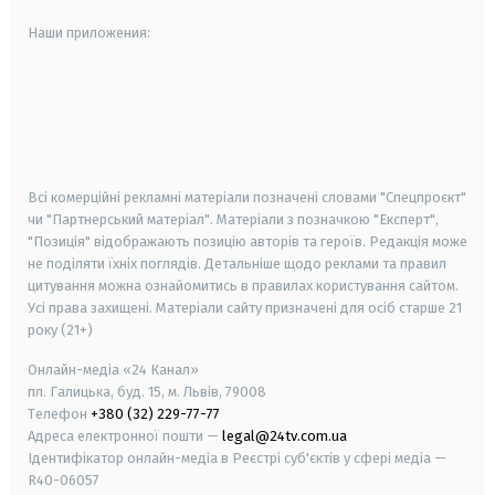
Наши приложения:
android
apple
smart tv
samsung smart tv
Всі комерційні рекламні матеріали позначені словами "Спецпроєкт"
чи "Партнерський матеріал". Матеріали з позначкою "Експерт",
"Позиція" відображають позицію авторів та героїв. Редакція може
не поділяти їхніх поглядів. Детальніше щодо реклами та правил
цитування можна ознайомитись в правилах користування сайтом.
Усі права захищені.
Матеріали сайту призначені для осіб старше
21
року (21+)
Онлайн-медіа «24 Канал»
пл. Галицька, буд. 15, м. Львів, 79008
Телефон
+380 (32) 229-77-77
Адреса електронної пошти —
legal@24tv.com.ua
Ідентифікатор онлайн-медіа в Реєстрі суб'єктів у сфері медіа —
R40-06057