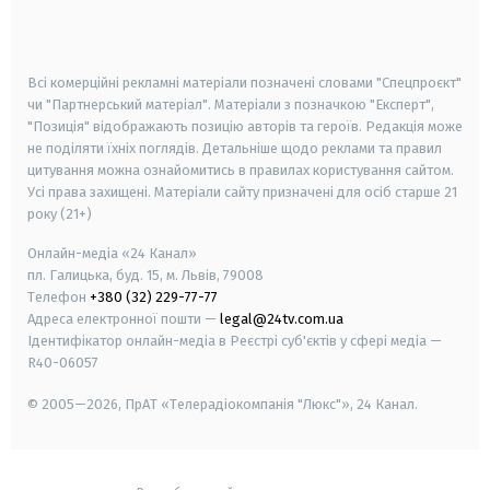
smart tv
samsung smart tv
Всі комерційні рекламні матеріали позначені словами "Спецпроєкт"
чи "Партнерський матеріал". Матеріали з позначкою "Експерт",
"Позиція" відображають позицію авторів та героїв. Редакція може
не поділяти їхніх поглядів. Детальніше щодо реклами та правил
цитування можна ознайомитись в правилах користування сайтом.
Усі права захищені.
Матеріали сайту призначені для осіб старше
21
року (21+)
Онлайн-медіа «24 Канал»
пл. Галицька, буд. 15, м. Львів, 79008
Телефон
+380 (32) 229-77-77
Адреса електронної пошти —
legal@24tv.com.ua
Ідентифікатор онлайн-медіа в Реєстрі суб'єктів у сфері медіа —
R40-06057
© 2005—2026,
ПрАТ «Телерадіокомпанія "Люкс"», 24 Канал.