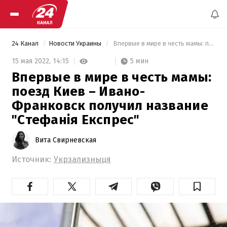
24 Канал
Новости Украины
 Впервые в мире в честь мамы: поезд Киев – Ивано-Франковск получил название "Стефанія Експрес" 
5 мин
15 мая 2022,
14:15
Впервые в мире в честь мамы:
поезд Киев – Ивано-
Франковск получил название
"Стефанія Експрес"
Вита Свирневская
Источник:
Укрзализныця