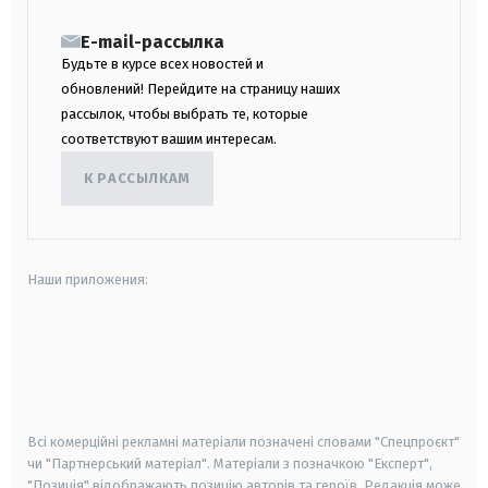
E-mail-рассылка
Будьте в курсе всех новостей и
обновлений! Перейдите на страницу наших
рассылок, чтобы выбрать те, которые
соответствуют вашим интересам.
К РАССЫЛКАМ
Наши приложения:
android
apple
smart tv
samsung smart tv
Всі комерційні рекламні матеріали позначені словами "Спецпроєкт"
чи "Партнерський матеріал". Матеріали з позначкою "Експерт",
"Позиція" відображають позицію авторів та героїв. Редакція може