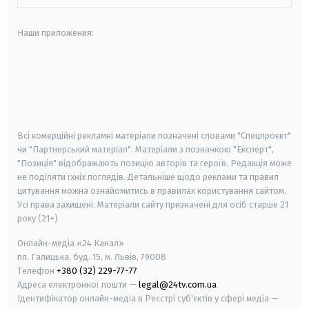
Наши приложения:
android
apple
smart tv
samsung smart tv
Всі комерційні рекламні матеріали позначені словами "Спецпроєкт"
чи "Партнерський матеріал". Матеріали з позначкою "Експерт",
"Позиція" відображають позицію авторів та героїв. Редакція може
не поділяти їхніх поглядів. Детальніше щодо реклами та правил
цитування можна ознайомитись в правилах користування сайтом.
Усі права захищені.
Матеріали сайту призначені для осіб старше
21
року (21+)
Онлайн-медіа «24 Канал»
пл. Галицька, буд. 15, м. Львів, 79008
Телефон
+380 (32) 229-77-77
Адреса електронної пошти —
legal@24tv.com.ua
Ідентифікатор онлайн-медіа в Реєстрі суб'єктів у сфері медіа —