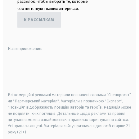
рассылок, чтобы выбрать те, которые
соответствуют вашим интересам.
К РАССЫЛКАМ
Наши приложения:
android
apple
smart tv
samsung smart tv
Всі комерційні рекламні матеріали позначені словами "Спецпроєкт"
чи "Партнерський матеріал". Матеріали з позначкою "Експерт",
"Позиція" відображають позицію авторів та героїв. Редакція може
не поділяти їхніх поглядів. Детальніше щодо реклами та правил
цитування можна ознайомитись в правилах користування сайтом.
Усі права захищені.
Матеріали сайту призначені для осіб старше
21
року (21+)