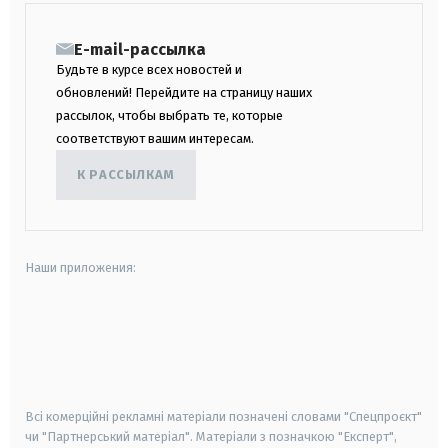
E-mail-рассылка
Будьте в курсе всех новостей и
обновлений! Перейдите на страницу наших
рассылок, чтобы выбрать те, которые
соответствуют вашим интересам.
К РАССЫЛКАМ
Наши приложения:
android
apple
smart tv
samsung smart tv
Всі комерційні рекламні матеріали позначені словами "Спецпроєкт"
чи "Партнерський матеріал". Матеріали з позначкою "Експерт",