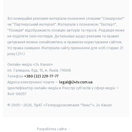
smart tv
samsung smart tv
Всі комерційні рекламні матеріали позначені словами "Спецпроєкт"
чи "Партнерський матеріал". Матеріали з позначкою "Експерт",
"Позиція" відображають позицію авторів та героїв. Редакція може
не поділяти їхніх поглядів. Детальніше щодо реклами та правил
цитування можна ознайомитись в правилах користування сайтом.
Усі права захищені.
Матеріали сайту призначені для осіб старше
21
року (21+)
Онлайн-медіа «24 Канал»
пл. Галицька, буд. 15, м. Львів, 79008
Телефон
+380 (32) 229-77-77
Адреса електронної пошти —
legal@24tv.com.ua
Ідентифікатор онлайн-медіа в Реєстрі суб'єктів у сфері медіа —
R40-06057
© 2005—2026,
ПрАТ «Телерадіокомпанія "Люкс"», 24 Канал.
Разработка сайта
-