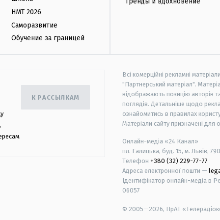
Тренды и вдохновение
НМТ 2026
Саморазвитие
Обучение за границей
Всі комерційні рекламні матеріал
"Партнерський матеріал". Матеріа
відображають позицію авторів та 
К РАССЫЛКАМ
поглядів. Детальніше щодо рекл
цу
ознайомитись в правилах користу
Матеріали сайту призначені для 
,
ересам.
Онлайн-медіа «24 Канал»
пл. Галицька, буд. 15, м. Львів, 79
Телефон
+380 (32) 229-77-77
Адреса електронної пошти —
leg
Ідентифікатор онлайн-медіа в Реє
06057
© 2005—2026,
ПрАТ «Телерадіоко