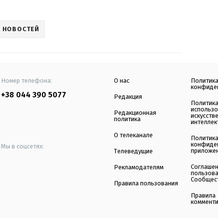
 НОВОСТЕЙ
Номер телефона:
О нас
Политик
конфиде
+38 044 390 5077
Редакция
Политик
использ
Редакционная
искусств
политика
интеллек
О телеканале
Политик
конфиде
Мы в соцсетях:
приложе
Телеведущие
Соглаше
Рекламодателям
пользов
Сообщес
Правила пользования
Правила
коммент