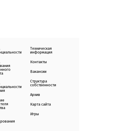
а
Техническая
нциальности
информация
а
Контакты
ования
енного
Вакансии
та
Структура
а
собственности
нциальности
ния
Архив
ние
ателя
Карта сайта
тва
Игры
ирования