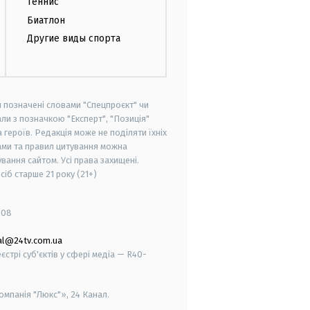
Теннис
Биатлон
Другие виды спорта
и позначені словами "Спецпроєкт" чи
ли з позначкою "Експерт", "Позиція"
героїв. Редакція може не поділяти їхніх
ами та правил цитування можна
вання сайтом. Усі права захищені.
осіб старше
21 року (21+)
008
al@24tv.com.ua
стрі суб'єктів у сфері медіа — R40-
мпанія "Люкс"», 24 Канал.