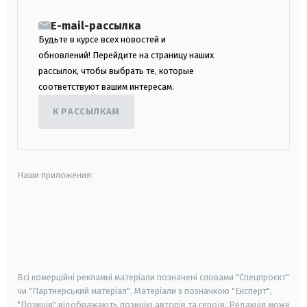
E-mail-рассылка
Будьте в курсе всех новостей и
обновлений! Перейдите на страницу наших
рассылок, чтобы выбрать те, которые
соответствуют вашим интересам.
К РАССЫЛКАМ
Наши приложения:
android
apple
smart tv
samsung smart tv
Всі комерційні рекламні матеріали позначені словами "Спецпроєкт"
чи "Партнерський матеріал". Матеріали з позначкою "Експерт",
"Позиція" відображають позицію авторів та героїв. Редакція може